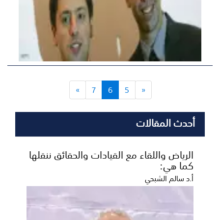
»
7
6
5
«
أحدث المقالات
الرياض واللقاء مع القيادات والحقائق ننقلها
كما هي:
أ.د سالم الشبحي