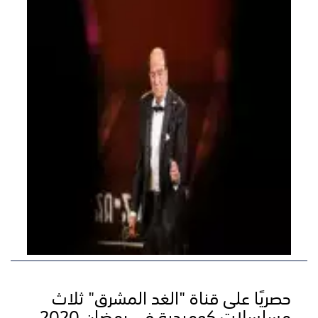
حصريًا على قناة "الغد المشرق" ثلاث
مسلسلات كوميدية في رمضان 2020