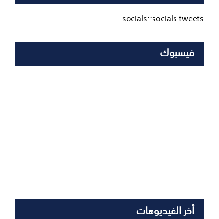
socials::socials.tweets
فيسبوك
أخر الفيديوهات