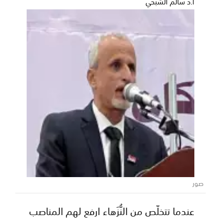
أ.د سالم الشبحي
صور
عندما تتخلّص من النُّزَهاء ارفع لهم المناصب