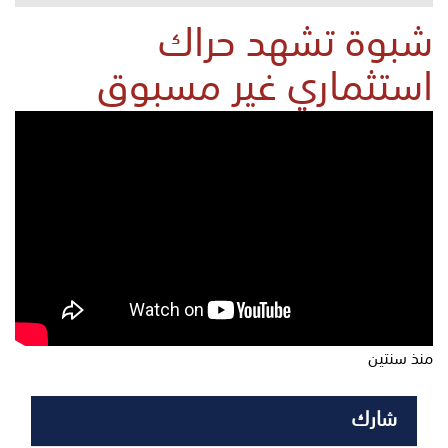
شبوة تشهد حراك
استثماري غير مسبوق
منذ سنتين
شارك