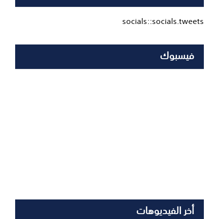
socials::socials.tweets
فيسبوك
أخر الفيديوهات