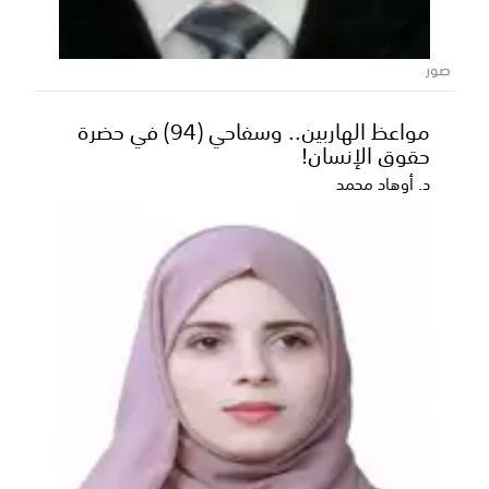
للتصوير داخل الأهرامات؟
كشف عالم الآثار المصري زاهي حواس عن المبلغ الذي تم
صور
دفعه لتصوير فيلم اليوتيوبر الأمريكي الشهير مستر ب...
مواعظ الهاربين.. وسفاحي (94) في حضرة
حقوق الإنسان!
د. أوهاد محمد