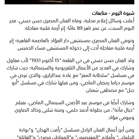
شبوة اليوم - متابعات
أعلنت وسائل إعلام محلية، وفاة الفنان المصري حسن حسني، فجر
اليوم السبت، عن عمر ناهز 89 عامًا؛ إثر أزمة قلبية مفاجئة.
وتوفي الفنان المصري بمستشفى دار الفؤاد بالعاصمة القاهرة؛ إثر
أزمة قلبية مفاجئة أدت إلى دخوله المستشفى مساء الخميس.
ولد الفنان حسن حسني في حي القلعة "15 أكتوبر 1931" لأب مقاول.
وشارك في العديد من الأعمال التلفزيونية والسينمائية؛ حيث شارك
في مسلسل "سلطانة المعز" مع غادة عبدالرازق، والذي عرض في
موسم دراما رمضان الماصي، ومن قبلها شارك في مسلسل "أبو
جبل" مع مصطفى شعبان.
وشارك أيضًا فى موسم عيد الأضحى السينمائى الماضى، بفيلم
"خيال مآتة"، من بطولة أحمد حلمي، ومنة شلبى وخالد الصاوي
وبيومي فؤاد.
ومن أبرز أعمال الفنان الراحل مسلسل "رأفت الهجان" و"بوابة
الحلواني" وأفلام "المغتصبون" و"المواطن مصري" و"القاتلة"