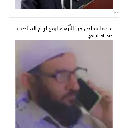
صور
عندما تتخلّص من النُّزَهاء ارفع لهم المناصب
عبدالله اليزيدي
عدن تحتضن انطلاق مرحلة الـ16 من مسابقة
أمير الشعراء برعاية إماراتية