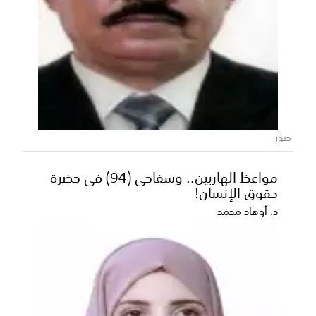
مؤسسة التراث اليافعي تنظم قريباً ندوة
شعرية عن حياة الشاعر يحيى عمر سافع
المشألي
صور
تستعد مؤسسة التراث اليافعي لإقامة ندوة شعرية مميزة
تحمل عنوان "يحيى عمر سافع الغرام المشألي&quo...
مواعظ الهاربين.. وسفاحي (94) في حضرة
حقوق الإنسان!
د. أوهاد محمد