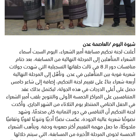
شبوة اليوم /العاصمة عدن
أعلنت لجنة تحكيم مسابقة أمير الشعراء، اليوم السبت أسماء
الشعراء المتأهلين إلى المرحلة النهائية من المسابقة، بعد ختام
منافسات دور الـ 8 في ثالث حلقاتها التسجيلية التي شهدت جولات
شعرية قوية بين المتأهلين في عدن. وتأهّل إلى المرحلة النهائية
أربعة شعراء بناءً على تقييم لجنة التحكيم، إضافة إلى شاعر خامس
حصل على أعلى الدرجات في هذه الجولة، ليكتمل بذلك عقد
المتنافسين على المراكز الخمسة الأولى والتتويج بلقب أمير الشعراء
في الحفل الختامي المنتظر يوم الثلاثاء من الشهر الجاري. وأكدت
لجنة التحكيم أن التنافس في دور الثمانية كان محتدمًا، وشهد
نصوصًا شعرية عالية الجودة، عكست نضجًا أدبيًا وتنوعًا لغويًا وثقافيًا
ملحوظًا، ما جعل مهمة التقييم أكثر صعوبة ودقة. ويتأهب الشعراء
الخمسة لخوض المرحلة الأخيرة من المسابقة، التي سيتم خلالها