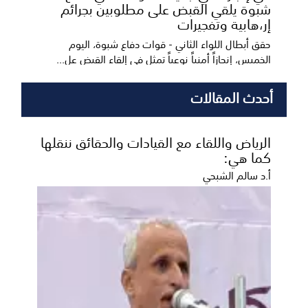
شبوة يلقي القبض على مطلوبين بجرائم
إر،هابية وتفجيرات
حقق أبطال اللواء الثاني - قوات دفاع شبوة، اليوم
الخميس، إنجازاً أمنياً نوعياً تمثل في إلقاء القبض عل...
أحدث المقالات
الرياض واللقاء مع القيادات والحقائق ننقلها
كما هي:
أ.د سالم الشبحي