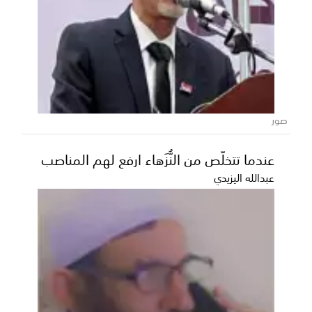
عدن تحتضن انطلاق مرحلة الـ16 من مسابقة
أمير الشعراء برعاية إماراتية
شهدت العاصمة عدن صباح اليوم انطلاق أولى الحلقات
التسجيلية لمرحلة الـ16 من مسابقة أمير الشعراء، وسط أ...
صور
عندما تتخلّص من النُّزَهاء ارفع لهم المناصب
عبدالله اليزيدي