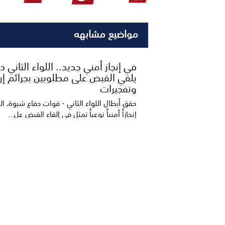
مواضيع مشابهه
​في إنجاز أمني جديد.. اللواء الثاني 
يلقي القبض على مطلوبين بجرائم إر،
وتفجيرات
حقق أبطال اللواء الثاني - قوات دفاع شبوة، ا
إنجازاً أمنياً نوعياً تمثل في إلقاء القبض عل...
خمسة شعراء إلى نهائي مسابقة أمير
بالعاصمة عدن