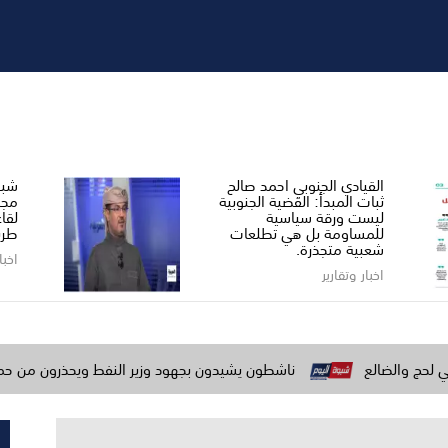
القيادي الجنوبي احمد صالح ​
شبو
ثبات المبدأ: القضية الجنوبية
مجل
ليست ورقة سياسية
لقا
للمساومة بل هي تطلعات
طري
شعبية متجذرة.
اخبا
اخبار وتقارير
ناشطون يشيدون بجهود وزير النفط ويحذرون من حملات الاستهداف ب