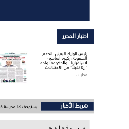
اختيار المحرر
رئيس الوزراء اليمني: الدعم
السعودي ركيزة أساسية
لاستقرارنا.. والحكومة تواجه
"إرثاً ثقيلاً" من الاختلالات
محليات
شريط الأخبار
وضع حجر الأساس لمشروع تعليمي يستهدف 13 مدرسة في لحج والضالع
فن وثقافة