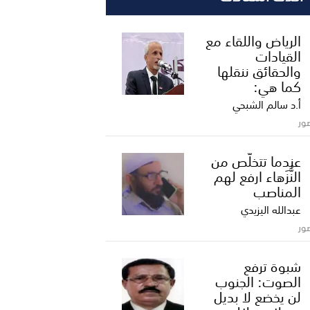
الرياض واللقاء مع
القيادات
والحقائق ننقلها
كما هي:
أ.د سالم الشبحي
ور
عندما تتخلّص من
النُّزَهاء ارفع لهم
المناصب
عبدالله اليزيدي
ور
شبوة ترفع
الصوت: الجنوب
لن يخضع لا بديل