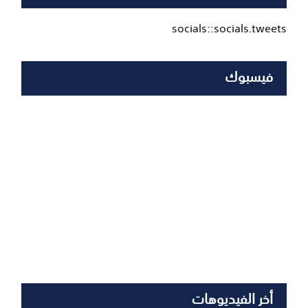
socials::socials.tweets
فيسبوك
أخر الفيديوهات