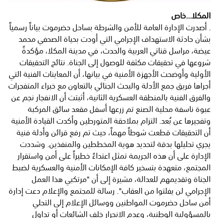
المكلا...خاص
. ​أصدرت الإدارة العامة للأمن والشرطة بساحل حضرموت بياناً رسمياً
بشأن حادثة الاستهداف الإجرامي التي أودت بحياة الصحفي محمد
عيضة، مراسل قناتي العربية والحدث، في مدينة المكلا، مؤكدةً
شروعها في تحقيقات مكثفة للوصول إلى الجناة. ​نتائج التحقيقات
الأولية وأوضحت الأجهزة الأمنية في بيانها، أن المعاينات الفنية التي
أجراها فريق جمع الأدلة والبحث الجنائي بالتعاون مع خبراء المتفجرات
والفرق الفنية بالمنطقة العسكرية الثانية، أثبتت أن الانفجار نجم عن
عبوة ناسفة محلية الصنع تم زرعها أسفل مقعد سائق المركبة
وتفجيرها عن بُعد. ​التزام بملاحقة المتورطين وأكدت القيادة الأمنية
أن التحقيقات قطعت شوطاً مهماً، حيث تم رفع قرائن وأدلة فنية
يجري تحليلها بدقة لتحديد هوية المخططين والمنفذين. وشددت
الإدارة على أن هذه الجريمة تمثل اعتداءً خطيراً على أمن واستقرار
المجتمع، متعهدة بتسخير كافة الإمكانات الأمنية والعسكرية لضبط
الجناة وتقديمهم للعدالة، مشيرة إلى أن "مرتكبي هذا العمل
الإجرامي لن يفلتوا من العقاب". ​رسالة للمجتمع والإعلام دعت إدارة
أمن ساحل حضرموت المواطنين ووسائل الإعلام إلى التحلي
بالمسؤولية الوطنية، وعدم الانجرار خلف الشائعات أو تداول