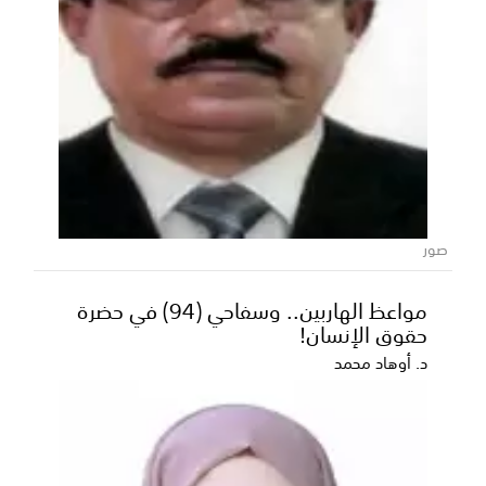
300 مشروع تنموي سعودي تعزز الخدمات
الأساسية في المحافظات اليمنية
صور
عكاظ - متابعات ​واصلت السعودية جهودها الحثيثة لترسيخ
ركائز النماء والاستقرار في اليمن، مقدمةً نموذجا...
مواعظ الهاربين.. وسفاحي (94) في حضرة
حقوق الإنسان!
د. أوهاد محمد