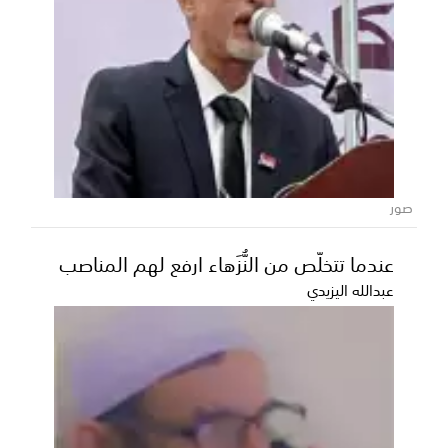
المنطقة العسكرية الأولى تؤكد جاهزيتها
العالية لتعزيز أمن واستقرار حضرموت
أكدت قيادة المنطقة العسكرية الأولى استمرار قواتها في
تنفيذ مهامها الوطنية والعسكرية بكامل الجاهزية و...
صور
عندما تتخلّص من النُّزَهاء ارفع لهم المناصب
عبدالله اليزيدي