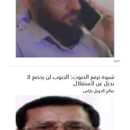
عقب اتصال من المحافظ الخنبشي.. اللواء
بن بريك يتراجع عن تجميد عضويته في
تحضيرية التنسيقي الأعلى بحضرموت
أعلن اللواء الركن أحمد سعيد بن بريك، محافظ حضرموت
صور
الأسبق، تراجعه عن قرار تجميد عضويته في اللجنة التح...
شبوة ترفع الصوت: الجنوب لن يخضع لا
بديل عن لاستقلال
صالح الدويل باراس