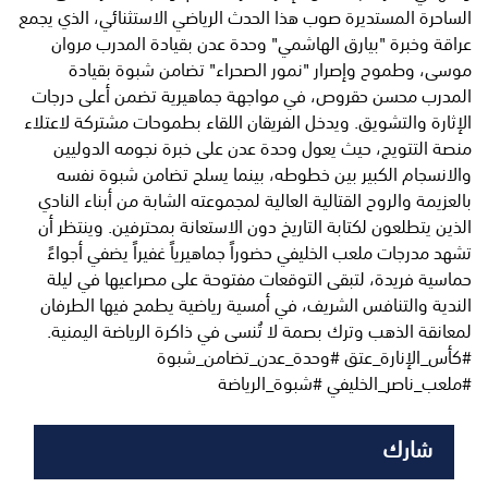
الساحرة المستديرة صوب هذا الحدث الرياضي الاستثنائي، الذي يجمع
عراقة وخبرة "بيارق الهاشمي" وحدة عدن بقيادة المدرب مروان
موسى، وطموح وإصرار "نمور الصحراء" تضامن شبوة بقيادة
المدرب محسن حقروص، في مواجهة جماهيرية تضمن أعلى درجات
الإثارة والتشويق. ويدخل الفريقان اللقاء بطموحات مشتركة لاعتلاء
منصة التتويج، حيث يعول وحدة عدن على خبرة نجومه الدوليين
والانسجام الكبير بين خطوطه، بينما يسلح تضامن شبوة نفسه
بالعزيمة والروح القتالية العالية لمجموعته الشابة من أبناء النادي
الذين يتطلعون لكتابة التاريخ دون الاستعانة بمحترفين. وينتظر أن
تشهد مدرجات ملعب الخليفي حضوراً جماهيرياً غفيراً يضفي أجواءً
حماسية فريدة، لتبقى التوقعات مفتوحة على مصراعيها في ليلة
الندية والتنافس الشريف، في أمسية رياضية يطمح فيها الطرفان
لمعانقة الذهب وترك بصمة لا تُنسى في ذاكرة الرياضة اليمنية.
#كأس_الإنارة_عتق #وحدة_عدن_تضامن_شبوة
#ملعب_ناصر_الخليفي #شبوة_الرياضة
شارك