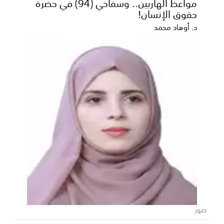
مواعظ الهاربين.. وسفاحي (94) في حضرة
الشباب اليمني
حقوق الإنسان!
بعث رئيس مجلس الوزراء الدكتور أحمد عوض بن مبارك،
د. أوهاد محمد
برقية تهنئة إلى بعثة المنتخب الوطني الأول لكرة القد...
صور