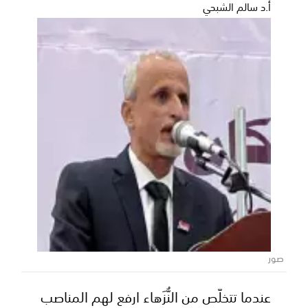
أ.د سالم الشبحي
اليوم: تضامن شبوة والوطن حريب في اختبار
ودي مرتقب استعداداً لدوري الدرجة الثالثة
وكأس الجمهورية
يخوض الفريق الأول لكرة القدم بنادي تضامن شبوة، عصر
**اليوم السبت الموافق 6 يونيو 2026م**، مواجهة
صور
ودي...
عندما تتخلّص من النُّزَهاء ارفع لهم المناصب