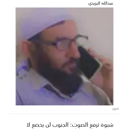
عبدالله اليزيدي
رسمياً ... حماس الجويري يتوج بطلاً للنسخة
السادسة من ملتقى الساحل رضوم شبوة
صور
بحضور قيادات حكومية ومسؤولي السلطة المحلية
شبوة ترفع الصوت: الجنوب لن يخضع لا
بالمديرية يتقدمهم وكيل وزارة الثروة السمكية والري حميد