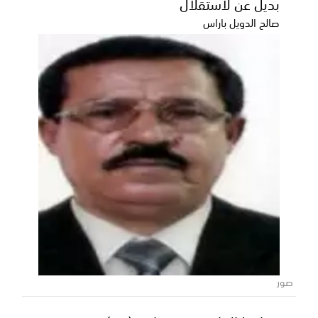
بديل عن لاستقلال
عب...
صالح الدويل باراس
صور
رئيس الوزراء يهنئ المنتخب الوطني بتأهله
إلى نهائيات كأس آسيا 2027 ويشيد بإرادة