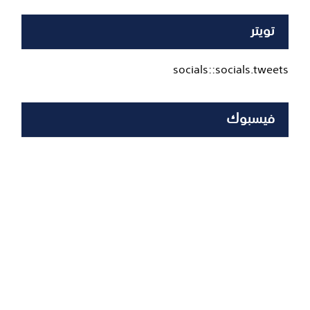
تويتر
socials::socials.tweets
فيسبوك