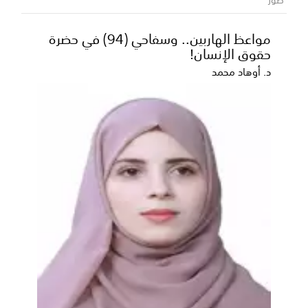
تواصل المملكة العربية السعودية، عبر ذراعها التنموي
والإنساني البرنامج السعودي لتنمية وإعمار اليمن، ت...
مواعظ الهاربين.. وسفاحي (94) في حضرة
حقوق الإنسان!
د. أوهاد محمد