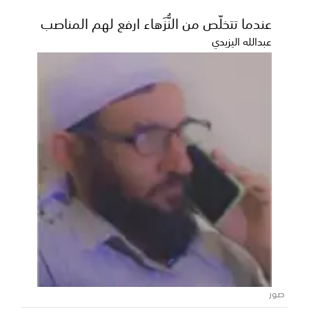
عندما تتخلّص من النُّزَهاء ارفع لهم المناصب
عبدالله اليزيدي
البرنامج السعودي» يدعم استقرار التعليم
باليمن ويُمكِّن أكثر من 18 ألف فتاة ريفية
من مواصلة التعليم
في إطار الدعم التنموي المستمر الذي تقدمه المملكة
صور
العربية السعودية لليمن،؛ أعلن البرنامج السعودي لتنم...