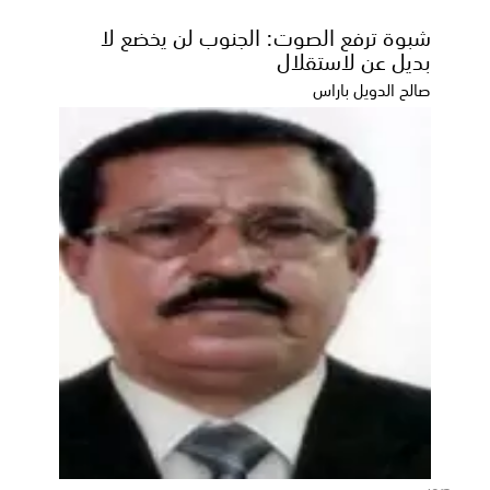
شبوة ترفع الصوت: الجنوب لن يخضع لا
بديل عن لاستقلال
صالح الدويل باراس
مشاريع المياه لـ«البرنامج السعودي».. أثر
تنموي يلامس حياة المواطن اليمني ويدعم
استقراره المعيشي
صور