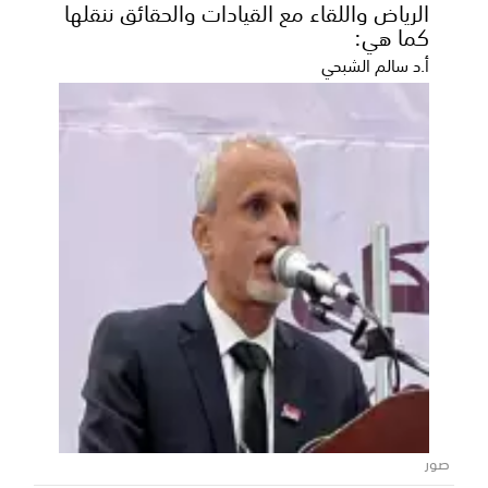
الرياض واللقاء مع القيادات والحقائق ننقلها
كما هي:
أ.د سالم الشبحي
بيان لنشطاء جنوبيين: الشراكة مع المملكة
خيار استراتيجي والمشروع الحوثي تهديد
وجودي للمنطقة
أصدر مجموعة من النشطاء الجنوبيين، اليوم الثلاثاء، بياناً
سياسياً هاماً أكدوا فيه على مركزية الشراكة...
صور