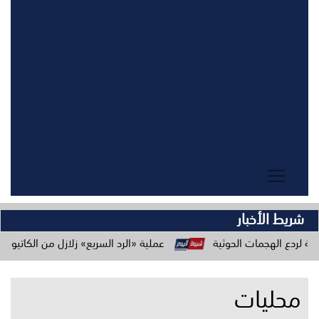
شريط الأخبار
مات الحوثية
عملية «الرد السريع» زلازل من الكاتيوشا وطائراتنا ا
محليات