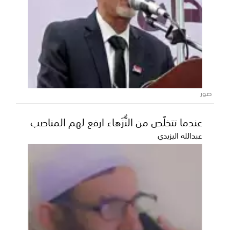
بسياسة حكيمة وثقل دولي.. المملكة تقود
جهود التهدئة وتؤكد سيادتها ورفض
التصعيد.
​تأكيداً لمكانتها الدولية المرموقة، تواصل المملكة العربية
السعودية، بقيادة خادم الحرمين الشريفين الم...
صور
عندما تتخلّص من النُّزَهاء ارفع لهم المناصب
عبدالله اليزيدي