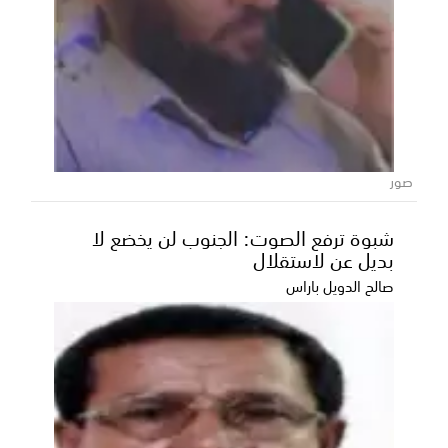
بيان خليجي شديد اللهجة: أمن دول المجلس
"لا يتجزأ" والاعتداءات الإيرانية انتهاك صارخ
للقانون الدولي
صور
أصدر المجلس الوزاري لمجلس التعاون لدول الخليج العربية
بياناً ختامياً عقب اجتماعه الاستثنائي الخمسين،...
شبوة ترفع الصوت: الجنوب لن يخضع لا
بديل عن لاستقلال
صالح الدويل باراس