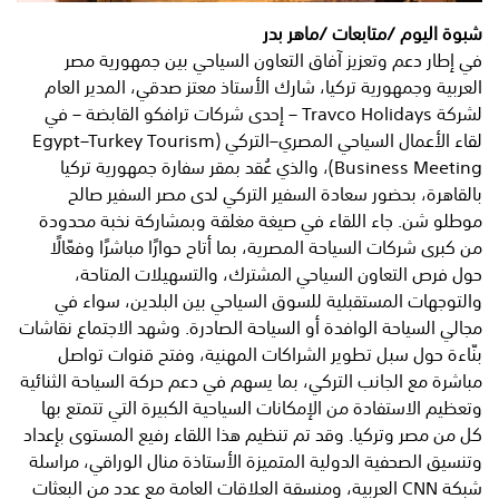
شبوة اليوم /متابعات /ماهر بدر
في إطار دعم وتعزيز آفاق التعاون السياحي بين جمهورية مصر
العربية وجمهورية تركيا، شارك الأستاذ معتز صدقي، المدير العام
لشركة Travco Holidays – إحدى شركات ترافكو القابضة – في
لقاء الأعمال السياحي المصري–التركي (Egypt–Turkey Tourism
Business Meeting)، والذي عُقد بمقر سفارة جمهورية تركيا
بالقاهرة، بحضور سعادة السفير التركي لدى مصر السفير صالح
موطلو شن. جاء اللقاء في صيغة مغلقة وبمشاركة نخبة محدودة
من كبرى شركات السياحة المصرية، بما أتاح حوارًا مباشرًا وفعّالًا
حول فرص التعاون السياحي المشترك، والتسهيلات المتاحة،
والتوجهات المستقبلية للسوق السياحي بين البلدين، سواء في
مجالي السياحة الوافدة أو السياحة الصادرة. وشهد الاجتماع نقاشات
بنّاءة حول سبل تطوير الشراكات المهنية، وفتح قنوات تواصل
مباشرة مع الجانب التركي، بما يسهم في دعم حركة السياحة الثنائية
وتعظيم الاستفادة من الإمكانات السياحية الكبيرة التي تتمتع بها
كل من مصر وتركيا. وقد تم تنظيم هذا اللقاء رفيع المستوى بإعداد
وتنسيق الصحفية الدولية المتميزة الأستاذة منال الوراقي، مراسلة
شبكة CNN العربية، ومنسقة العلاقات العامة مع عدد من البعثات