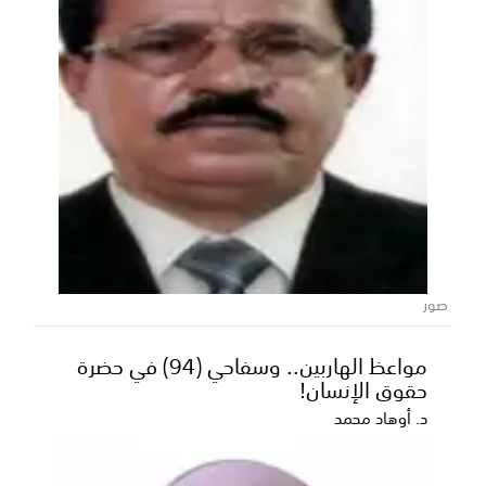
300 مشروع تنموي سعودي تعزز الخدمات
الأساسية في المحافظات اليمنية
صور
عكاظ - متابعات ​واصلت السعودية جهودها الحثيثة لترسيخ
ركائز النماء والاستقرار في اليمن، مقدمةً نموذجا...
مواعظ الهاربين.. وسفاحي (94) في حضرة
حقوق الإنسان!
د. أوهاد محمد