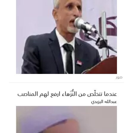
المنطقة العسكرية الأولى تؤكد جاهزيتها
العالية لتعزيز أمن واستقرار حضرموت
أكدت قيادة المنطقة العسكرية الأولى استمرار قواتها في
تنفيذ مهامها الوطنية والعسكرية بكامل الجاهزية و...
صور
عندما تتخلّص من النُّزَهاء ارفع لهم المناصب
عبدالله اليزيدي