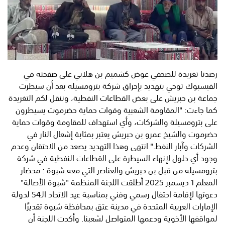
رصدنا تغريدة للصحفي عوض كشميم بن هلابي على صفحته في
الفيسبوك توحي بتهديد بإحراق شركة بترومسيله بعد أن سيطرت
جماعة بن حبريش على بعض القطاعات النفطية، وننقل لكم التغريدة
كما جاءت: "المقاومة الشعبية وقوات حماية حضرموت يسيطرون
على بترومسيلة والشركات، وأي استهداف للمقاومة وقوات حماية
حضرموت والشيخ عمرو بن حبريش يعتبر بمثابة إشعال النار في
الشركات وآبار النفط." انتهى وهذا التهديد يصعد من الاحتقان وعدم
وجود أي حلول لإنهاء السيطرة على القطاعات النفطية في شركة
بترومسيله من قبل بن حبريش والعناصر التي معه.شبوة : محضار
المعلم 1 ديسمبر 2025 أطلقت اللجنة المنظمة "شبوة الأصالة"
دعوتها لإقامة احتفال رسمي وفني بمناسبة عيد الاتحاد الـ54 لدولة
الإمارات العربية المتحدة في مدينة عتق بمحافظة شبوة تقديرًا
لمواقفها الأخوية ودعمها المتواصل لشعبنا. وأكدت اللجنة أن