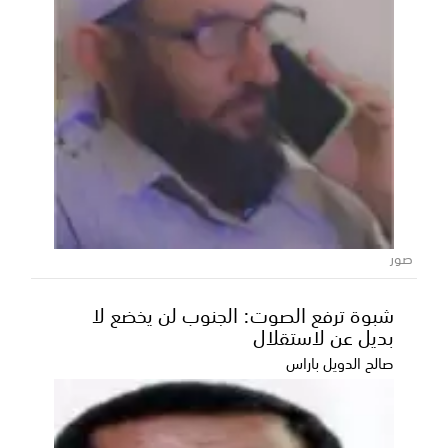
عقب اتصال من المحافظ الخنبشي.. اللواء
بن بريك يتراجع عن تجميد عضويته في
تحضيرية التنسيقي الأعلى بحضرموت
أعلن اللواء الركن أحمد سعيد بن بريك، محافظ حضرموت
صور
الأسبق، تراجعه عن قرار تجميد عضويته في اللجنة التح...
شبوة ترفع الصوت: الجنوب لن يخضع لا
بديل عن لاستقلال
صالح الدويل باراس