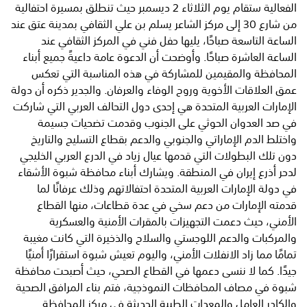
الفعالية ستقام يوم الثلاثاء 2 ديسمبر حيث تنطلق بمسيرة احتفالية
من شارع 30 إلى مركز الشاعر يسلم بن علي الثقافي بمدينة عتق عند
الساعة التاسعة صباحًا، يليها حفل فني في المركز الثقافي عند
الساعة العاشرة صباحًا. وأوضحت أن الدعوة عامة داعيةً جميع أبناء
المحافظة والمقيمين للمشاركة في هذه المناسبة التي تعكس
عمق العلاقات الأخوية وروح الوفاء والعرفان. والجدير ذكره أن دولة
الإمارات العربية المتحدة هي إحدى دول التحالف العربي التي شاركت
في صد العدوان الحوثي على الجنوب وقدمت تضحيات جسيمة
واختلط الدم الإماراتي والجنوبي والدعم بقطاع التسليح والتاريخ
دون تلك البطولات التي قدمها عيال زياد في الدرع العربي الخليجي
لدحر أذرع إيران في المنطقة. ويشارك أبناء محافظة شبوة الأشقاء
في دولة الإمارات العربية المتحدة احتفالاتهم وذلك عرفانًا لما
قدمته الإمارات من دعم سخي في عدة قطاعات، منها القطاع
الأمني، حيث دعمت التجهيزات بالمقرات الأمنية والعسكرية
والمركبات والدعم اللوجستي والسلاح والذخيرة التي كانت مغيبة
تمامًا مما زاد الانفلات الأمني، واليوم تعيش شبوة استقرارًا أمنيًا
جيدًا. كما لا ننسى دعمها في القطاع الصحي، حيث أصبحت محافظة
شبوة في مصاف المحافظات النموذجية، فتم بناء المرافق الصحية
والكادر العامل والمعدات الطبية الحديثة في مركز المحافظة