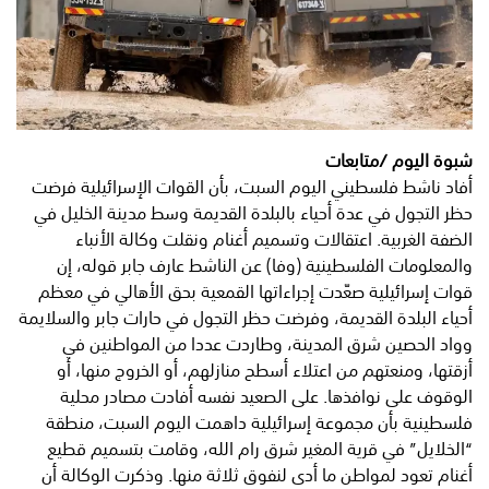
شبوة اليوم /متابعات
أفاد ناشط فلسطيني اليوم السبت، بأن القوات الإسرائيلية فرضت
حظر التجول في عدة أحياء بالبلدة القديمة وسط مدينة الخليل في
الضفة الغربية. اعتقالات وتسميم أغنام ونقلت وكالة الأنباء
والمعلومات الفلسطينية (وفا) عن الناشط عارف جابر قوله، إن
قوات إسرائيلية صعّدت إجراءاتها القمعية بحق الأهالي في معظم
أحياء البلدة القديمة، وفرضت حظر التجول في حارات جابر والسلايمة
وواد الحصين شرق المدينة، وطاردت عددا من المواطنين في
أزقتها، ومنعتهم من اعتلاء أسطح منازلهم، أو الخروج منها، أو
الوقوف على نوافذها. على الصعيد نفسه أفادت مصادر محلية
فلسطينية بأن مجموعة إسرائيلية داهمت اليوم السبت، منطقة
“الخلايل” في قرية المغير شرق رام الله، وقامت بتسميم قطيع
أغنام تعود لمواطن ما أدى لنفوق ثلاثة منها. وذكرت الوكالة أن