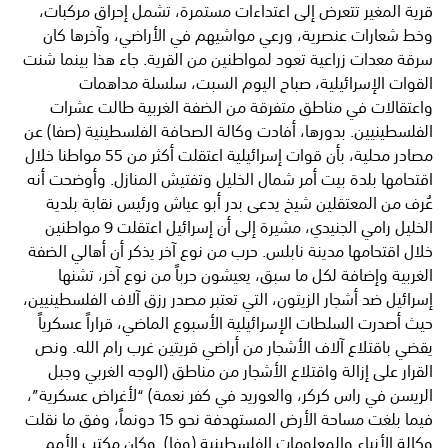
قرية المغير تتعرض إلى اعتداءات مستمرة، تشمل إحراق مركبات،
وخط شعارات عنصرية، ورعي مواشيهم في الأراضي، وآخرها كان
سرقة معدات زراعية تعود لمواطنين من القرية. جاء هذا بينما شنت
القوات الإسرائيلية، صباح اليوم السبت، سلسلة مداهمات
واعتقالات في مناطق متفرقة من الضفة الغربية طالت عشرات
الفلسطينيين. بدورها، أفادت وكالة الصحافة الفلسطينية (صفا) عن
مصادر محلية، بأن قوات إسرائيلية اعتقلت أكثر من 55 مواطنا خلال
اقتحامها بلدة بيت أمر شمال الخليل وتفتيش المنازل. وأوضحت أنه
عُرف من المعتقلين شيخ يدعى بدر أبو عياش ورئيس نقابة بلدية
الخليل رامي الجنيدي، مشيرة إلى أن إسرائيل اعتقلت 9 مواطنين
خلال اقتحامها مدينة نابلس. حرب من نوع آخر يذكر أن أهالي الضفة
الغربية وإضافة لكل ما سبق، يعيشون حرباً من نوع آخر، تشنها
إسرائيل ضد أشجار الزيتون، التي تعتبر مصدر رزق آلاف الفلسطينيين،
حيث أصدرت السلطات الإسرائيلية الأسبوع الماضي، قراراً عسكرياً
يقضي باقتلاع آلاف الأشجار من أراضي قريتين غرب رام الله. ونص
القرار على إزالة واقتلاع الأشجار من مناطق (الوجه الغربي وجبل
الريسن في راس كركر، والعوريد في كفر نعمة) “لأغراض عسكرية”،
فيما بلغت مساحة الأرض المستهدفة نحو 15 دونماً، وفق ما نقلت
وكالة الأنباء والمعلومات الفلسطينية (وفا). وكان مكتب الأمم