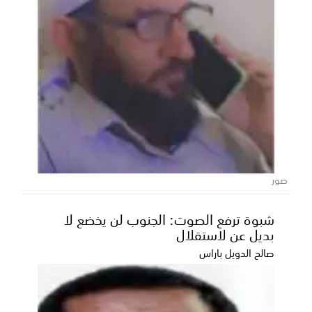
بسياسة حكيمة وثقل دولي.. المملكة تقود
جهود التهدئة وتؤكد سيادتها ورفض
التصعيد.
صور
​تأكيداً لمكانتها الدولية المرموقة، تواصل المملكة العربية
السعودية، بقيادة خادم الحرمين الشريفين الم...
شبوة ترفع الصوت: الجنوب لن يخضع لا
بديل عن لاستقلال
صالح الدويل باراس