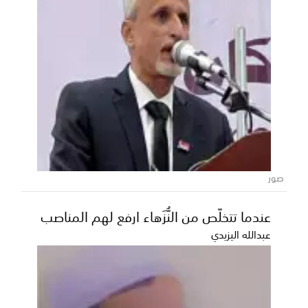
خطيب عرفة: الملك سلمان وولي العهد
محمد ييسران حج ضيوف الرحمن
مكة المكرمة ..استماع وسط أجواء إيمانية مفعمة
بالخشوع والمهابة على صعيد عرفات الطاهر، ألقى فضيلة
الشي...
صور
عندما تتخلّص من النُّزَهاء ارفع لهم المناصب
عبدالله اليزيدي