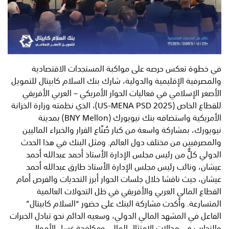
في خطوة تعكس حرصه على مواكبة المستجدات الاقتصادية
والمصرفية الإقليمية والدولية، شارك بنك السلام كابيتال للتمويل
الأصغر الإسلامي في فعاليات الحوار الأمريكي – العربي الأفريقي
للقطاع الخاص (US-MENA PSD 2025)، الذي نظمته وزارة الخزانة
الأمريكية واستضافه بنك نيويورك (BNY Mellon) بمدينة
نيويورك، بمشاركة واسعة من كبار صُنّاع القرار والخبراء الماليين
والمصرفيين من مختلف دول العالم. ومثل البنك في هذا الحدث
الدولي كلٌّ من رئيس مجلس الإدارة الأستاذ أحمد عبدالله أحمد
عيشان، ونائب رئيس مجلس الإدارة الأستاذ طارق عبدالله أحمد
عيشان، حيث ناقشا خلال جلسات الحوار أبرز التحديات والفرص أمام
القطاع المالي العربي والأفريقي في ظل التحولات العالمية
المتسارعة. وأكدت مشاركة البنك على حضور “السلام كابيتال”
الفاعل في المشهد المالي الدولي، وسعيه الدائم نحو تبادل الخبرات
والتجارب في مجالات الامتثال المالي ومكافحة غسل الأموال