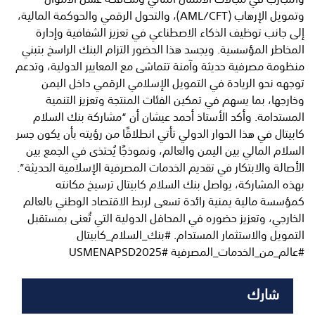
وتمويل الإرهاب (AML/CFT)، والتحول الرقمي والحوكمة المالية،
إلى جانب توظيف الذكاء الاصطناعي في تعزيز الشفافية وإدارة
المخاطر المؤسسية. ويجسد هذا الحضور التزام البنك الراسخ بتبني
منظومة مصرفية حديثة وآمنة تتماشى مع المعايير الدولية، وتدعم
توجهه نحو الريادة في التمويل الإسلامي الرقمي داخل اليمن
وخارجها، بما يسهم في تمكين الفئات المنتجة وتعزيز التنمية
المستدامة. وأكد الأستاذ أحمد عيشان أن “مشاركة بنك السلام
كابيتال في هذا الحوار الدولي تأتي انطلاقًا من رؤيته بأن يكون جسر
السلام المالي بين اليمن والعالم، ونموذجًا يُحتذى في الجمع بين
الأصالة والابتكار في تقديم الخدمات المصرفية الإسلامية الحديثة”.
بهذه المشاركة، يواصل بنك السلام كابيتال ترسيخ مكانته
كمؤسسة مالية يمنية رائدة تسعى لربط الاقتصاد الوطني بالعالم
الخارجي، وتعزيز حضوره في المحافل الدولية التي تُعنى بمستقبل
التمويل والاستثمار المستدام. #بنك_السلام_كابيتال
#عالم_من_الخدمات_المصرفية #USMENAPSD2025
شارك