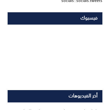
socials::socials.tweets
فيسبوك
أخر الفيديوهات