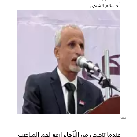
أ.د سالم الشبحي
رجل الأعمال سمير القطيبي: أبراج المنصورة
مشروع سكني ضخم يفتتح مرحلة جديدة من
التنمية العمرانية في عدن
شهدت العاصمة عدن صباح الثلاثاء (16 سبتمبر 2025م)
صور
حدثاً عمرانياً بارزاً، تمثل في تدشين مشروع "أب...
عندما تتخلّص من النُّزَهاء ارفع لهم المناصب