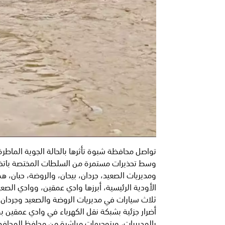
تواصل محافظة شبوة تأثرها بالحالة الجوية الما
وسط تحذيرات مستمرة من السلطات المختصة باتخا
ومديريات الصعيد، جردان، بيحان، والروضة، حبان،
الأودية الرئيسية، أبرزها وادي عمقين، ووادي الصعي
ثلاث سيارات في مديريات الروضة والصعيد وجردان، بي
أضرار جزئية بشبكة نقل الكهرباء في وادي عمقين ب
بالمديريات، وبتوجيهات مباشرة من محافظ المحافظة 