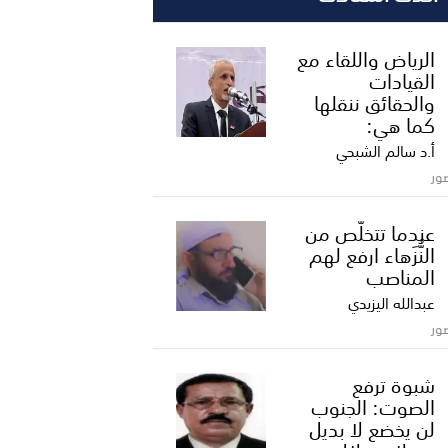
الرياض واللقاء مع
القيادات
والحقائق ننقلها
كما هي:
أ.د سالم الشبحي
ور
عندما تتخلّص من
النُّزَهاء ارفع لهم
المناصب
عبدالله اليزيدي
ور
شبوة ترفع
الصوت: الجنوب
لن يخضع لا بديل