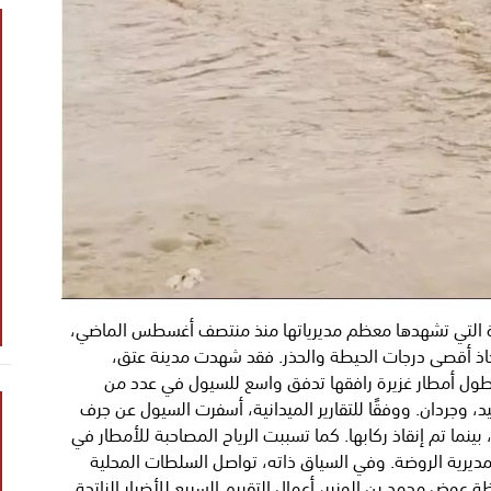
طرة التي تشهدها معظم مديرياتها منذ منتصف أغسطس الماضي،
ذ أقصى درجات الحيطة والحذر. فقد شهدت مدينة عتق،
 هطول أمطار غزيرة رافقها تدفق واسع للسيول في عدد من
د، وجردان. ووفقًا للتقارير الميدانية، أسفرت السيول عن جرف
نما تم إنقاذ ركابها. كما تسببت الرياح المصاحبة للأمطار في
مديرية الروضة. وفي السياق ذاته، تواصل السلطات المحلية
عوض محمد بن الوزير، أعمال التقييم السريع للأضرار الناتجة