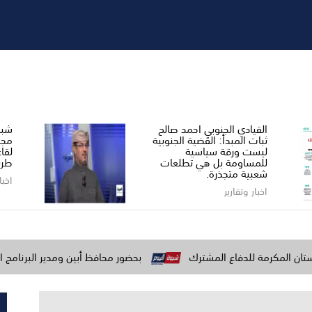
القيادي الجنوبي احمد صالح ​
شبو
ثبات المبدأ: القضية الجنوبية
مجل
ليست ورقة سياسية
لقا
للمساومة بل هي تطلعات
طري
شعبية متجذرة.
اخبا
اخبار وتقارير
لدفاع المشترك
بحضور محافظ أبين ومدير البرنامج السعودي لتنمية و