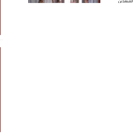
لمبعدين
 المحلية
 بيحان
حلي، عوض
يم كافة