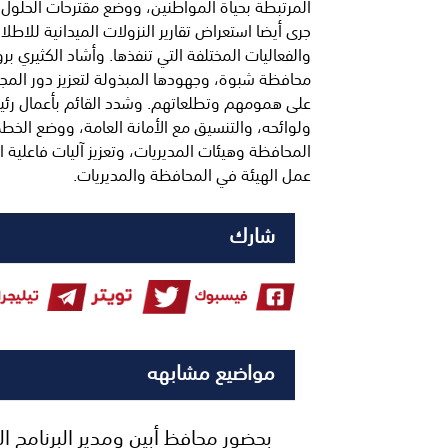
المرتبطة بحياة المواطنين، ووضع مقترحات الحلول و
جرى أيضا استعراض تقارير النزولات الميدانية للاطلا
والفعاليات المختلفة التي تنفذها. وأشاد الكثيري بر
محافظة شبوة، وجهودها المبذولة لتعزيز دور المج
على همومهم وتطلعاتهم. وشدد القائم بأعمال رئي
ولوائحه، والتنسيق مع الأمانة العامة، ووضع الخطط 
المحافظة وهيئات المديريات، وتعزيز آليات فاعلية ا
عمل الهيئة في المحافظة والمديريات.
شارك
مواضيع مشابهه
بحضور محافظ أبين ومدير البرنامج 