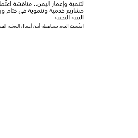
لتنمية وإعمار اليمن.. مناقشة اعتما
مشاريع خدمية وتنموية في ختام ور
البنية التحتية
اختُتمت اليوم بمحافظة أبين أعمال الورشة الفن
بدعم مشاريع تطوير البنية التحتية وتحسين مست
وزارة الدفاع تعلن التصدي لهجوم حو
في مأرب وحضرموت وتتوعد بالرد
أعلنت وزارة الدفاع إقدام مليشيا الحوثي الإرهاب
الخميس، على تنفيذ هجوم غادر بالصواريخ البالي.