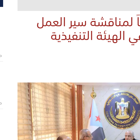
اً لمناقشة سير العمل
 الهيئة التنفيذية
ص
ص