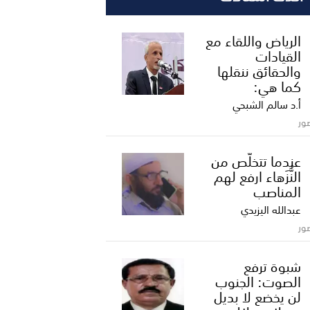
الرياض واللقاء مع
القيادات
والحقائق ننقلها
كما هي:
أ.د سالم الشبحي
ور
عندما تتخلّص من
النُّزَهاء ارفع لهم
المناصب
عبدالله اليزيدي
ور
شبوة ترفع
الصوت: الجنوب
لن يخضع لا بديل