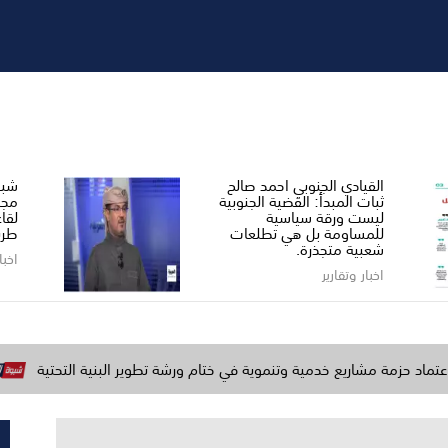
القيادي الجنوبي احمد صالح ​
شبو
ثبات المبدأ: القضية الجنوبية
مجل
ليست ورقة سياسية
لقا
للمساومة بل هي تطلعات
طري
شعبية متجذرة.
اخبا
اخبار وتقارير
اريع خدمية وتنموية في ختام ورشة تطوير البنية التحتية
وزارة الد