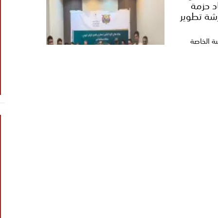
د حزمة
شة تطوير
ية الخاصة
وى...
ثي غادر
ية، اليوم
..