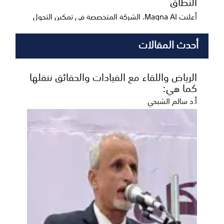
النطاق
أعلنت Magna AI، الشركة المتخصصة في تمكين التحول
الشامل بالذكاء الاصطناعي، والتي تأسست من خلال
شراكة...
أحدث المقالات
الرياض واللقاء مع القيادات والحقائق ننقلها
كما هي:
أ.د سالم الشبحي