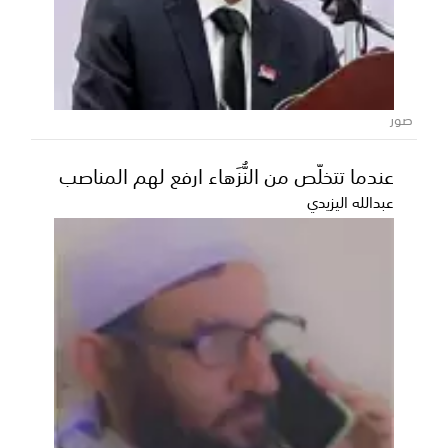
بنك السلام كابيتال يشارك في الحوار
الأمريكي – العربي الأفريقي للقطاع الخاص
2025 بنيويورك
في خطوة تعكس حرصه على مواكبة المستجدات
صور
الاقتصادية والمصرفية الإقليمية والدولية، شارك بنك
السلام كابي...
عندما تتخلّص من النُّزَهاء ارفع لهم المناصب
عبدالله اليزيدي