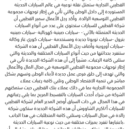
القطيبي التجارية ستمثل نقلة نوعية في عالم السيارات الحديثة
المستوردة إلى داخل الوطن والتي تأتي في إطار توجهات مجموعة
القطيبي التوسعية الرائدة. وأكد رجل الأعمال سمير القطيبي أن
شركة القطيبي للسيارات ستحتوي على عدد من أنواع السيارات
الحديثة المتمثلة بالآتي:- -سيارات صينية كهربائية -سيارات صينيه
بترول -سيارات تويوتا جديدة ومستخدمة -سيارات كوري غاز وكالة
-سيارات أوروبية وأضاف رجل الأعمال القطيبي أن هذه الشركة
ستتفرد بحداثتها من حيث أنواع السيارات المختلفة والحديثة والتي
ستلبي كافة الرغبات، مشيراً إلى أن هذه الشركة الجديدة تأتي في
إطار توجهات مجموعة القطيبي التوسعية في مجال المال والأعمال
والتي تهدف إلى خلق فرص عمل جديدة لأبناء الوطن وتسهم بشكل
مباشر في تنمية الاقتصاد الوطني وتلبي كافة رغبات عملاء
المجموعة التجارية بما في ذلك عملاء بنك القطيبي حيث ستمكنهم
الشركة من شراء أحدث السيارات بالتقسيط المريح بما يلبي رغباتهم
في هذا المجال. في ذات السياق أوضح المدير العام لشركة القطيبي
للسيارات أ/اكرم الشاووش أن هذه الشركة الجديدة ستكون شركة
رائدة في مجال السيارات وستلبي كافة المتطلبات في هذا الجانب
،باعتبارها تتفرد بميزات مختلفة من حيث نوعية السيارات الحديثة
والفريدة التي تواكب متطلبات الحداثة في هذا السياق. يشار إلى أن