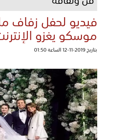
فيديو لحفل زفاف مل
موسكو يغزو الإنترن
بتاريخ 2019-11-12 الساعة 01:50