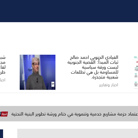
القيادي الجنوبي احمد صالح ​
شبو
ثبات المبدأ: القضية الجنوبية
مجل
ليست ورقة سياسية
لقا
للمساومة بل هي تطلعات
طري
شعبية متجذرة.
اخبا
اخبار وتقارير
ريع خدمية وتنموية في ختام ورشة تطوير البنية التحتية
وزارة الد