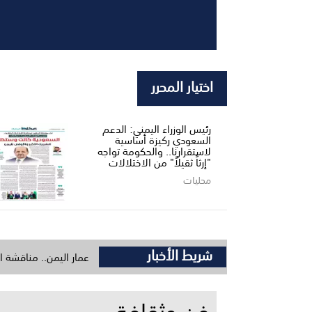
اختيار المحرر
رئيس الوزراء اليمني: الدعم
السعودي ركيزة أساسية
لاستقرارنا.. والحكومة تواجه
"إرثاً ثقيلاً" من الاختلالات
محليات
شريط الأخبار
أبين ومدير البرنامج السعودي لتنمية وإعمار اليمن.. مناقشة اعتماد حزمة مشا
فن وثقافة