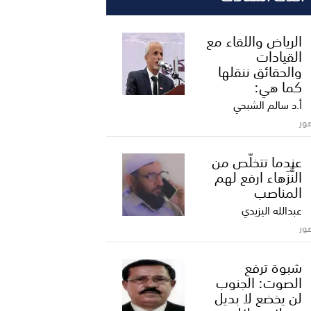
الرياض واللقاء مع
القيادات
والحقائق ننقلها
كما هي:
أ.د سالم الشبحي
ور
عندما تتخلّص من
النُّزَهاء ارفع لهم
المناصب
عبدالله اليزيدي
ور
شبوة ترفع
الصوت: الجنوب
لن يخضع لا بديل