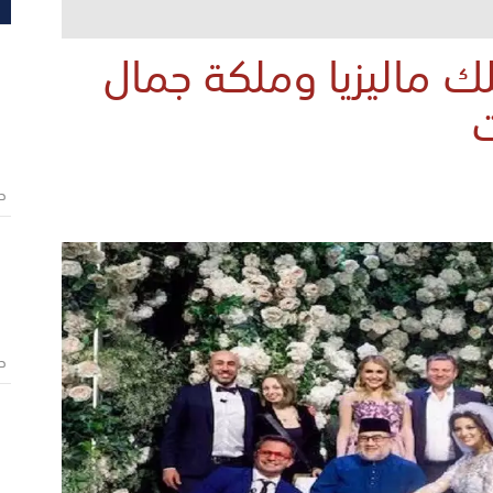
ك ماليزيا وملكة جمال
ت
ص
ص