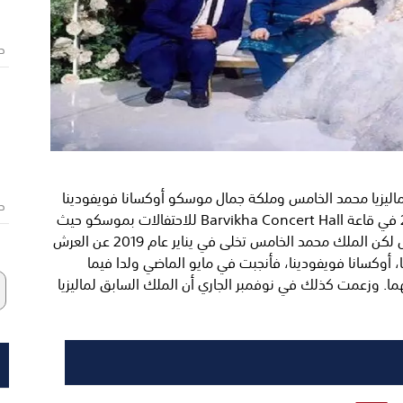
ص
اليزيا محمد الخامس وملكة جمال موسكو أوكسانا فويفودينا
ص
يذكر أن حفل الزفاف أقيم في 22 نوفمبر عام 2018 في قاعة Barvikha Concert Hall للاحتفالات بموسكو حيث
أقسم الزوجان على الوفاء إلى الأبد لبعضهما البعض لكن الملك محمد الخامس تخلى في يناير عام 2019 عن العرش
ا، أوكسانا فويفودينا، فأنجبت في مايو الماضي ولدا فيما
وليو الماضي بطلاقهما. وزعمت كذلك في نوفمبر الجاري أن الملك السابق لماليزيا