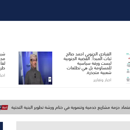
القيادي الجنوبي احمد صالح ​
شبو
ثبات المبدأ: القضية الجنوبية
مجل
ليست ورقة سياسية
لقا
للمساومة بل هي تطلعات
طري
شعبية متجذرة.
اخبا
اخبار وتقارير
ريع خدمية وتنموية في ختام ورشة تطوير البنية التحتية
وزارة الد