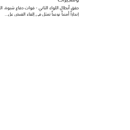
حقق أبطال اللواء الثاني - قوات دفاع شبوة، ا
إنجازاً أمنياً نوعياً تمثل في إلقاء القبض عل...
خمسة شعراء إلى نهائي مسابقة أمير
بالعاصمة عدن
أعلنت لجنة تحكيم مسابقة أمير الشعراء، اليوم
أسماء الشعراء المتأهلين إلى المرحلة النهائية م