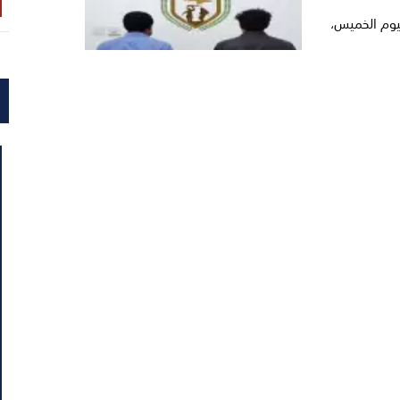
ليوم الخميس،
 الشعراء
 السبت
ن ال...