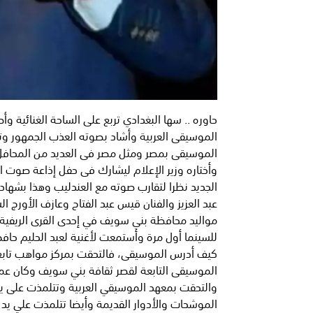
حاوره .. سها البغدادي تربع على الساحة الغنائية 
الموسيقى العربية وأشاد بصوته العذب الجمهور وتت
الموسيقى بمصر ومثل مصر فى العديد من المحافل ا
وأختاره وزير الإعلام ليشارك فى حفل إذاعة صوت ا
الجديد نظرا لتقارب صوته مع العندليب وهذا بشهادة 
عبد العزيز والفنان قيس عبد الفتاح وعازف الأورج ا
للسينما أول مرة وأستمعت لأغنية لعبد الحليم حافظ
كيف أدرس الموسيقى، فالتحقت بمركز مواهب تابع 
والتحقت بمعهد الموسيقي العربية وتتلمذت على يد ا
الموشحات والأدوار القديمة وأيضا تتلمذت علي يد 