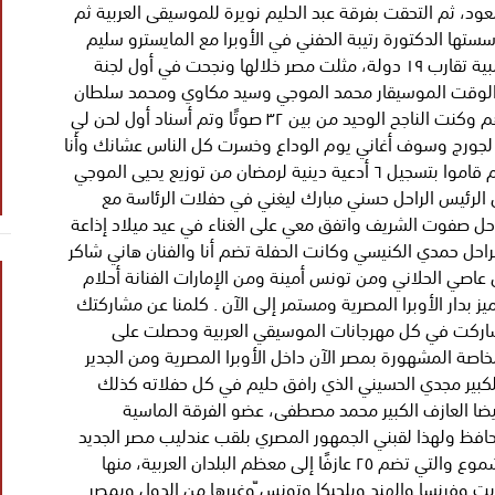
د، ثم التحقت بفرقة عبد الحليم نويرة للموسيقى العربية ثم
ستها الدكتورة رتيبة الحفني في الأوبرا مع المايسترو سليم
سحاب وسافرت إلى العديد من الدول العربية والأجنبية تقارب ١٩ دولة، مثلت مصر خلالها ونجحت في أول لجنة
 الوقت الموسيقار محمد الموجي وسيد مكاوي ومحمد سلطان
وحلمي بكر وعبد العظيم محمد وفؤاد حلمي وغيرهم وكنت الناجح الوحيد من بين ٣٢ صوتًا وتم أسناد أول لحن لي
لجورج وسوف أغاني يوم الوداع وخسرت كل الناس عشانك وأنا
آسف لأني. وقدمنا معًا عمل إذاعي، أغنية للصباح ثم قاموا بتسجيل ٦ أدعية دينية لرمضان من توزيع يحيى الموجي
ل الرئيس الراحل حسني مبارك ليغني في حفلات الرئاسة مع
الراحل صفوت الشريف واتفق معي على الغناء في عيد ميلاد إذاعة
احل حمدي الكنيسي وكانت الحفلة تضم أنا والفنان هاني شاكر
 عاصي الحلاني ومن تونس أمينة ومن الإمارات الفنانة أحلام
ز بدار الأوبرا المصرية ومستمر إلى الآن . كلمنا عن مشاركتك
اركت في كل مهرجانات الموسيقي العربية وحصلت على
صة المشهورة بمصر الآن داخل الأوبرا المصرية ومن الجدير
الكبير مجدي الحسيني الذي رافق حليم في كل حفلاته كذلك
ضا العازف الكبير محمد مصطفى، عضو الفرقة الماسية
افظ ولهذا لقبني الجمهور المصري بلقب عندليب مصر الجديد
هل قدمت حفلات خارج مصر ؟ سافرت مع فرقتي شموع والتي تضم ٢٥ عازفًا إلى معظم البلدان العربية، منها
ويت وفرنسا والهند وبلجيكا وتونس ّوغيرها من الدول وبمصر