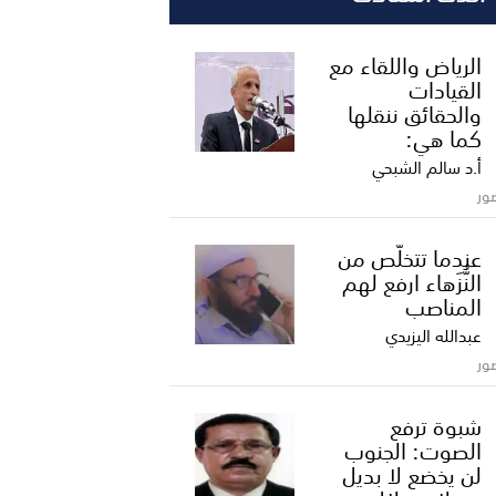
الرياض واللقاء مع
القيادات
والحقائق ننقلها
كما هي:
أ.د سالم الشبحي
ور
عندما تتخلّص من
النُّزَهاء ارفع لهم
المناصب
عبدالله اليزيدي
ور
شبوة ترفع
الصوت: الجنوب
لن يخضع لا بديل