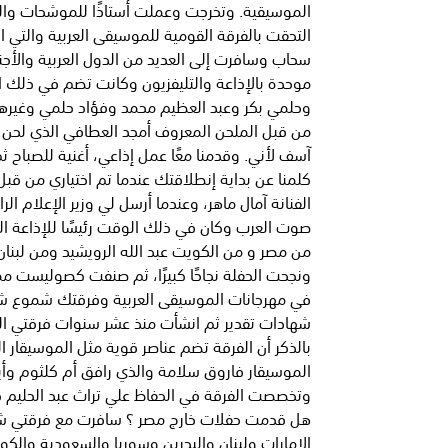
الموسيقية. وتخرجت وعملت أستاذًا للموشحات والعو
التحقت بالفرقة القومية للموسيقى العربية والتي اس
موحدة بالإذاعة والتليفزيون وكانت تضم في ذلك
من قبل الملحن المعروف أمجد العطافي الذي لحن 
كلمنا عن بداية إنطلاقتك عندما تم اختياري من قب
الفنانة آمال ماهر، وعندما أرسل لي وزير الإعلام 
صوت العرب وكان في ذلك الوقت رئيسًا للإذاعة الر
من مصر و من الكويت عبد الله الرويشيد ومن لبنان
ونجحت الحفلة نجاحًا كبيرًا، ثم صنفت كصوليست ممي
في مهرجانات الموسيقى العربية وفرقتك شموع ش
شهادات تقدير ثم انشأت منذ عشر سنوات فرقتي الخا
بالذكر أن الفرقة تضم عناصر قوية مثل الموسيقار 
الموسيقار فاروق سلامة والذي رافق أم كلثوم وأي
وتخصصت الفرقة في الحفاظ علي تراث عبد الحليم ح
الإمارات ولبنان والبحرين وسوريا والسعودية والك