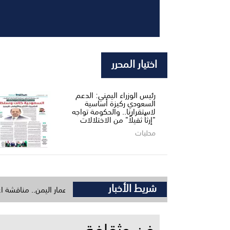
اختيار المحرر
رئيس الوزراء اليمني: الدعم
السعودي ركيزة أساسية
لاستقرارنا.. والحكومة تواجه
"إرثاً ثقيلاً" من الاختلالات
محليات
شريط الأخبار
أبين ومدير البرنامج السعودي لتنمية وإعمار اليمن.. مناقشة اعتماد حزمة مشا
فن وثقافة