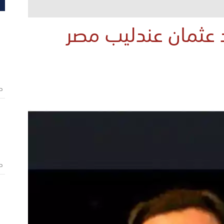
د عثمان عندليب مصر
ص
ص