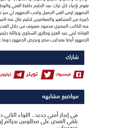
نقوم بإحياء كل تراث عبد الحليم حافظ الفني والوط
الجمهور لزمن الفن الجميل ولحب الجمهور لي سر 
كبيرة من المشاهير والمعاصرين لحليم قال عنه الم
عنه الكاتب المصري محمود معروف من خلال العديد م
الفنانة لبنى عبد العزيز وطارق الشناوي وعائلة حلي
الجمهور أيضا بعندليب مصر ويحرص الجمهور دوما ع
شارك
مواضيع مشابهه
​في إنجاز أمني جديد.. اللواء الثاني 
يلقي القبض على مطلوبين بجرائم إر،
وتفجيرات