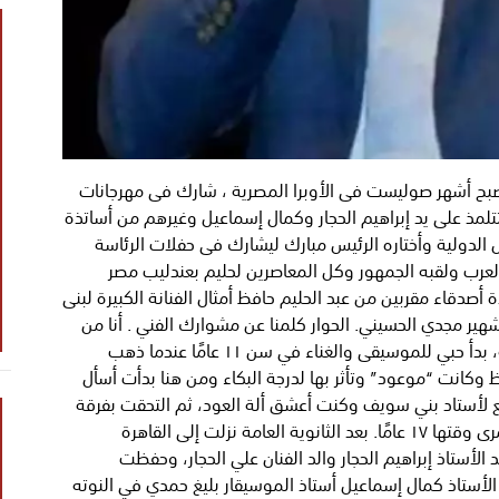
وأصبح أشهر صوليست فى الأوبرا المصرية ، شارك فى مهرجانات
لمذ على يد إبراهيم الحجار وكمال إسماعيل وغيرهم من أساتذة
لدولية وأختاره الرئيس مبارك ليشارك فى حفلات الرئاسة
لعرب ولقبه الجمهور وكل المعاصرين لحليم بعندليب مصر
أصدقاء مقربين من عبد الحليم حافظ أمثال الفنانة الكبيرة لبنى
لشهير مجدي الحسيني. الحوار كلمنا عن مشوارك الفني . أنا من
مواليد محافظة بني سويف في إحدى القرى الريفية، بدأ حبي للموسيقى والغناء في سن ١١ عامًا عندما ذهب
 وكانت “موعود” وتأثر بها لدرجة البكاء ومن هنا بدأت أسأل
لأستاد بني سويف وكنت أعشق ألة العود، ثم التحقت بفرقة
الموسيقى التابعة لقصر ثقافة بني سويف وكان عمرى وقتها ١٧ عامًا. بعد الثانوية العامة نزلت إلى القاهرة
لأستاذ إبراهيم الحجار والد الفنان علي الحجار، وحفظت
الأستاذ كمال إسماعيل أستاذ الموسيقار بليغ حمدي في النوته