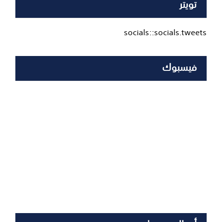
تويتر
socials::socials.tweets
فيسبوك