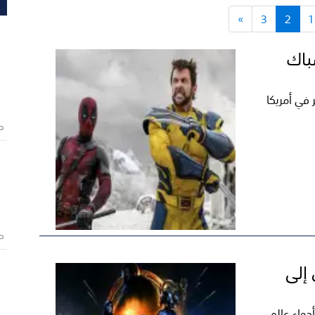
»
3
2
1
باك
 في أمريكا
ص
ص
إلى
جواء عالم