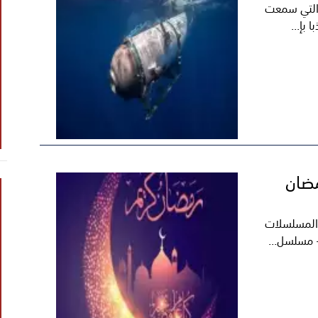
 التي سمعت
بإ...
مضان
 المسلسلات