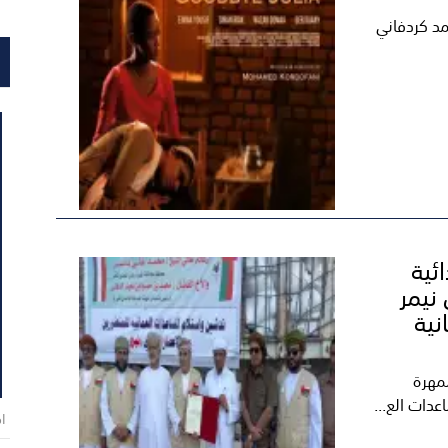
مد كردفاني
ذائية
 نيمر
نية
مهرة
عدات الع...
اخ