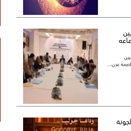
ين
ماعه
يين
لجونة