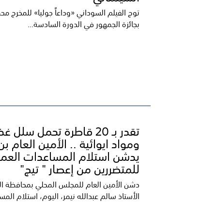
توج الفيلم السوداني «وداعاً جوليا» للمخرج مح
بجائزة الجمهور في الدورة السادسة...
تقدر بـ 20 قاطرة تحمل سلل غ
ومواد ايوائية .. الأمين العام بن
يدشن استلام المساعدات العما
للمتضررين من إعصار " تيج"
دشن الأمين العام للمجلس المحلي بمحافظة ال
الأستاذ سالم عبدالله نيمر، اليوم، استلام المسا