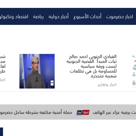
اخبار حضرموت
أحداث الأسبوع
أخبار دولية
رياضة
اقتصاد وتكنولو
القيادي الجنوبي احمد صالح ​
شبو
ثبات المبدأ: القضية الجنوبية
مجل
ليست ورقة سياسية
لقا
للمساومة بل هي تطلعات
طري
شعبية متجذرة.
اخبا
اخبار وتقارير
 الهاتف
حملة أمنية مكثفة بشرطة ساحل حضرموت لتعزيز الاستقر