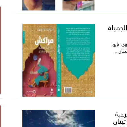
لجميلة
ي عليها
طان...
عبة
يتان