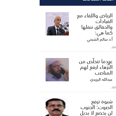
الرياض واللقاء مع
القيادات
والحقائق ننقلها
كما هي:
أ.د سالم الشبحي
ور
عندما تتخلّص من
النُّزَهاء ارفع لهم
المناصب
عبدالله اليزيدي
ور
شبوة ترفع
الصوت: الجنوب
لن يخضع لا بديل