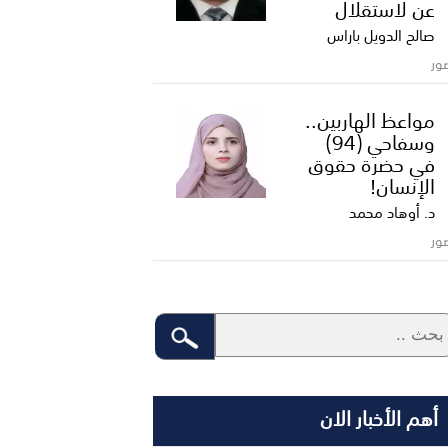
عن لاستقلال
صالح الدويل باراس
ور
مواعظ الهاربين..
وسفاحي (94)
في حضرة حقوق
الإنسان!
د. أوهاد محمد
ور
أهم الأخبار الان