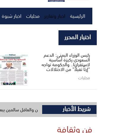
الرئيسية
اخبار وتقارير
محليات
اخبار شبوة
اختيار المحرر
رئيس الوزراء اليمني: الدعم
السعودي ركيزة أساسية
لاستقرارنا.. والحكومة تواجه
"إرثاً ثقيلاً" من الاختلالات
محليات
شريط الأخبار
طمي يصل الحوطة يعزي بوفاة بن ياسين والعاقل سالمين يبعث برقية عزاء عبر
فن وثقافة