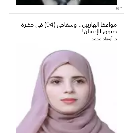
صور
القائد العام لقوات دفاع شبوة يتفقد
مواعظ الهاربين.. وسفاحي (94) في حضرة
مستشفى واسط بمديرية مرخة السفلى
حقوق الإنسان!
ويقدم دعماً لتعزيز جاهزيته لخدمة جبهات
القتال
د. أوهاد محمد
تفقد صباح اليوم القائد العام لقوات دفاع شبوة العميد
فوزي حسين السعدي مستشفى واسط بمديرية مرخة
السفلى...