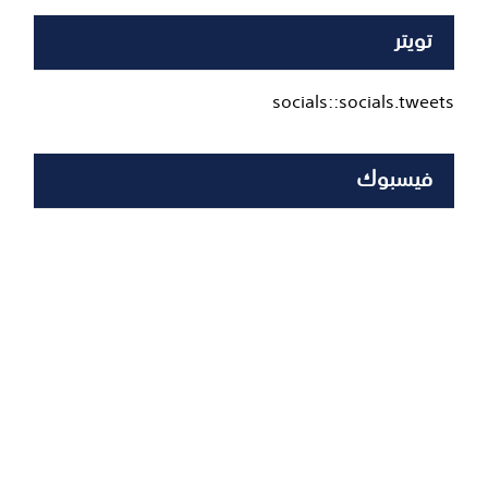
تويتر
socials::socials.tweets
فيسبوك