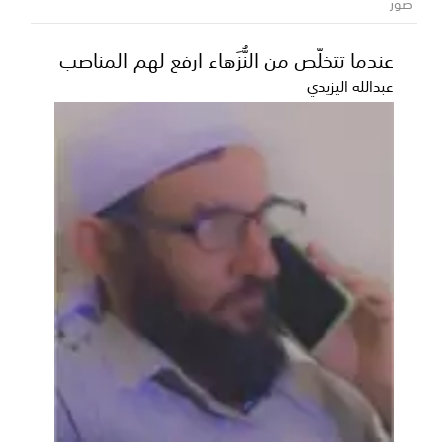
صور
قس...
عندما تتخلّص من النُّزَهاء ارفع لهم المناصب
عبدالله اليزيدي
المحافظ بن الوزير يؤكد دعم السلطة