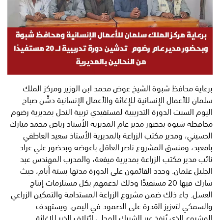
برعاية محافظ شبوة الشيخ عوض محمد ابن الوزير ومركز الملك
سلمان للأعمال الإنسانية للإغاثة والأعمال الإنسانية دشّن صباح
اليوم السبت الدورة التدريبية لمستفيدي تربية النحل بمديرية رضوم
محافظة شبوة بحضور مدير عام المديرية الأستاذ رياض محمد مبارك
الحسيني، ومدير مكتب الزراعة بالمديرية الأستاذ سعيد العاطفي
بامعبد، ومنسق المشروع ناصر العاقل باعوضه وبحضور علي عراد
نائب مدير مكتب الزراعة بمديرية ميفعة، والمدرب المهندس عبد
الجليل عثمان. وحدد القائمون على الدورة مدتها بستة أيام، حيث
شارك فيها 20 مستفيدًا وذلك لدعمهم بكل مستلزمات إنتاج
العسل. جاء ذلك ضمن مشروع الزراعة المستدامة والتمكين الزراعي
والسمكي لتعزيز القدرة على الصمود في اليمن. ويستهدف
المشروع الذي يُنفذ عبر الشريك المحلي ائتلاف الخير للإغاثة