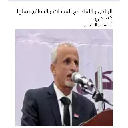
الرياض واللقاء مع القيادات والحقائق ننقلها
كما هي:
أ.د سالم الشبحي
محافظ شبوة يوجه بتسريع صرف مستحقات
3000 من المبعدين قسرًا وتسهيل
إجراءاتهم المالية
أكد محافظ محافظة شبوة رئيس المجلس المحلي، عوض
محمد بن الوزير، أن السلطة المحلية تولي ملف المبعدين