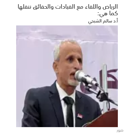
الرياض واللقاء مع القيادات والحقائق ننقلها
كما هي:
أ.د سالم الشبحي
دعم البرنامج السعودي المتجدد ينعش
الاقتصاد اليمني ويؤمن الاحتياجات الأساسية
للمواطنين
​كشف تقرير الربع الثاني للعام 2026 الصادر عن البرنامج
السعودي لتنمية وإعمار اليمن، عن إسهام البرنامج...
صور