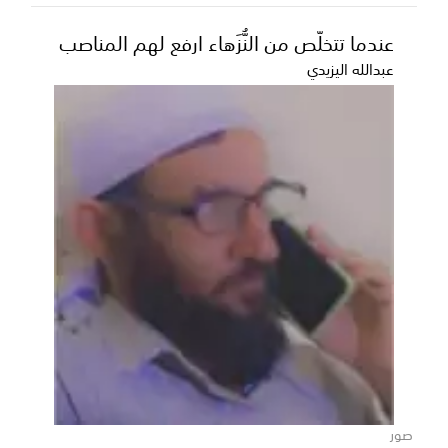
عندما تتخلّص من النُّزَهاء ارفع لهم المناصب
عبدالله اليزيدي
رئيس الوزراء اليمني: الدعم السعودي
المتواصل يعكس عمق الشراكة الأخوية
أكد رئيس مجلس الوزراء اليمني الدكتور شائع الزنداني، أن
صور
المشاريع التنموية والخدمية التي تضطلع بها الم...