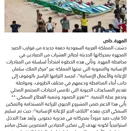
المهرة..خاص
دشنت المملكة العربية السعودية دفعة جديدة من قوارب الصيد
المجهزة بمحركاتها الحديثة لصالح العشرات من الصيادين في
محافظة المهرة. وتأتي هذه الخطوة امتداداً لسلسلة من المبادرات
الإنسانية والتنموية التي تبنتها المملكة عبر "مركز الملك سلمان
للإغاثة والأعمال الإنسانية"، لتجسد التزامها الراسخ بالوقوف إلى
جانب أبناء المحافظة ودعمهم في مختلف الظروف، ومواصلة
تقديم المساعدات الحيوية التي تلامس احتياجات المجتمع المحلي
وتدفع عجلة التنمية. **تعزيز الصمود وتنمية القطاع السمكي:**
يأتي هذا الدعم ضمن المشروع الحيوي للزراعة المستدامة والتمكين
السمكي الذي ينفذه "ائتلاف الخير للإغاثة الإنسانية"؛ حيث تم تسليم
50 قارب صيد مزوداً بمحركاته في مديرية حصوين. ويُعد هذا التدخل
استراتيجياً لكونه يهدف إلى تمكين الصيادين المتضررين بشكل مباشر