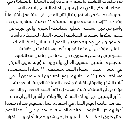
من تداعيات الأعاصير والسيول، وإعادة إحياء النشاط الاقتصادي في
القطاع السمكي الذي يمثل شريان الحياة الرئيسي لآلاف الأسر
المهرية، بما يضمن استمرارية الإنتاج المحلي في بيئة عمل أكثر أماناً
وكفاءة. **إشادة محلية بجهود المملكة:** حظيت المبادرة بترحيب
واسع من قبل السلطة المحلية بمحافظة المهرة، والتي عبرت عن
عميق شكرها وتقديرها للمواقف الأخوية النبيلة للمملكة. وأشاد
المسؤولون في مديرية حصوين بالدعم الاستثنائي لمركز الملك
سلمان، مؤكدين أن هذه القوارب تُعد وسيلة تمكين حقيقية
ستسهم في تحسين مستوى دخل الصيادين وتأمين متطلباتهم
المعيشية، مثمنين التنسيق العالي والجهود الدؤوبة لفريق المركز
في الميدان لضمان وصول الدعم لمستحقيه. **امتنان المستفيدين
وشراكة المصير:** من جانبهم، رفع الصيادون المستفيدون أسمى
آيات الشكر والعرفان لقيادة وشعب المملكة العربية السعودية،
مؤكدين أن المملكة كانت وستظل دائماً السند الحقيقي والداعم
الأكبر لليمنيين في أوقات الشدائد والأزمات. وأشاروا إلى أن هذه
القوارب أعادت إليهم الأمل في استعادة سبل عيشهم بعد أن فقدوا
أدواتهم جراء الظروف المناخية القاسية، مشددين على أن هذا الدعم
يمثل طوق نجاة لآلاف الأسر ويعزز من شعورهم بالأمان والاستقرار.