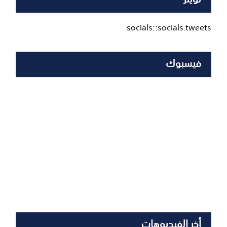
socials::socials.tweets
فيسبوك
أخر الفيديوهات