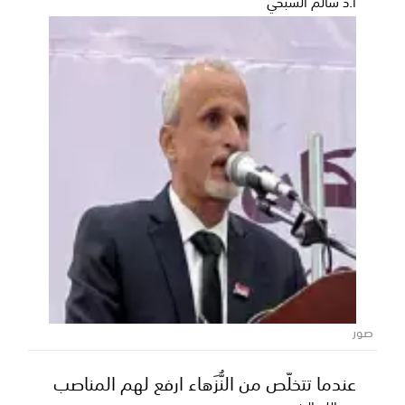
أ.د سالم الشبحي
المحافظ بن الوزير يؤكد دعم السلطة
المحلية للمشاريع الخدمية والتنموية
بمديرية بيحان
أكد محافظ محافظة شبوة، رئيس المجلس المحلي، عوض
محمد بن الوزير، حرص السلطة المحلية على تقديم كافة
صور
أوج...
عندما تتخلّص من النُّزَهاء ارفع لهم المناصب