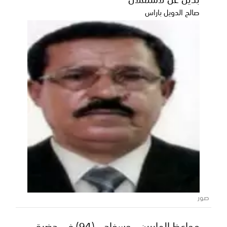
فوزي حسين السعدي مستشفى واسط بمديرية مرخة
صالح الدويل باراس
السفلى...
صور
مواعظ الهاربين.. وسفاحي (94) في حضرة