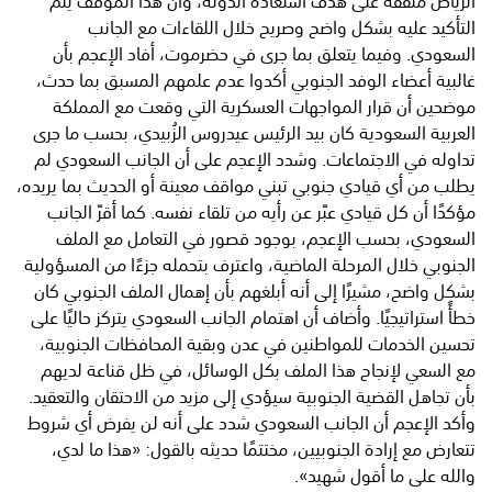
الرياض متفقة على هدف استعادة الدولة، وأن هذا الموقف يتم
التأكيد عليه بشكل واضح وصريح خلال اللقاءات مع الجانب
السعودي. وفيما يتعلق بما جرى في حضرموت، أفاد الإعجم بأن
غالبية أعضاء الوفد الجنوبي أكدوا عدم علمهم المسبق بما حدث،
موضحين أن قرار المواجهات العسكرية التي وقعت مع المملكة
العربية السعودية كان بيد الرئيس عيدروس الزُبيدي، بحسب ما جرى
تداوله في الاجتماعات. وشدد الإعجم على أن الجانب السعودي لم
يطلب من أي قيادي جنوبي تبني مواقف معينة أو الحديث بما يريده،
مؤكدًا أن كل قيادي عبّر عن رأيه من تلقاء نفسه. كما أقرّ الجانب
السعودي، بحسب الإعجم، بوجود قصور في التعامل مع الملف
الجنوبي خلال المرحلة الماضية، واعترف بتحمله جزءًا من المسؤولية
بشكل واضح، مشيرًا إلى أنه أبلغهم بأن إهمال الملف الجنوبي كان
خطأً استراتيجيًا. وأضاف أن اهتمام الجانب السعودي يتركز حاليًا على
تحسين الخدمات للمواطنين في عدن وبقية المحافظات الجنوبية،
مع السعي لإنجاح هذا الملف بكل الوسائل، في ظل قناعة لديهم
بأن تجاهل القضية الجنوبية سيؤدي إلى مزيد من الاحتقان والتعقيد.
وأكد الإعجم أن الجانب السعودي شدد على أنه لن يفرض أي شروط
تتعارض مع إرادة الجنوبيين، مختتمًا حديثه بالقول: «هذا ما لدي،
والله على ما أقول شهيد».