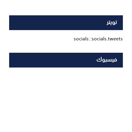
تويتر
socials::socials.tweets
فيسبوك