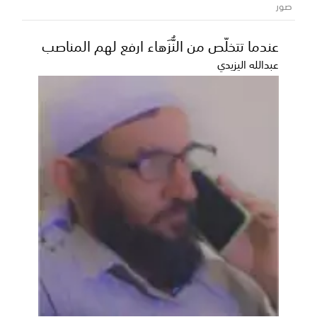
صور
عندما تتخلّص من النُّزَهاء ارفع لهم المناصب
عبدالله اليزيدي
بحضور محافظ أبين ومدير البرنامج السعودي
لتنمية وإعمار اليمن.. مناقشة اعتماد حزمة
مشاريع خدمية وتنموية في ختام ورشة
تطوير البنية التحتية