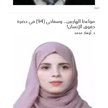
وزارة الدفاع تعلن التصدي لهجوم حوثي غادر
في مأرب وحضرموت وتتوعد بالرد
صور
أعلنت وزارة الدفاع إقدام مليشيا الحوثي الإرهابية، اليوم
الخميس، على تنفيذ هجوم غادر بالصواريخ البالي...
مواعظ الهاربين.. وسفاحي (94) في حضرة
حقوق الإنسان!
د. أوهاد محمد