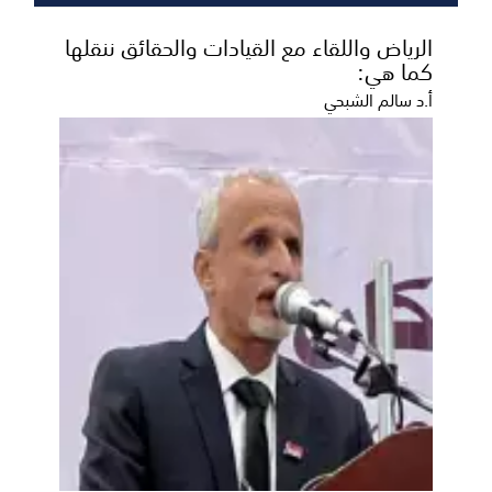
الرياض واللقاء مع القيادات والحقائق ننقلها
كما هي:
أ.د سالم الشبحي
عملية «الرد السريع» زلازل من الكاتيوشا
وطائراتنا المسيرة تدك حصون المليشيات
​رداً على الجريمة الجبانة والغادرة التي نفذتها قوى الإرهاب
الحوثية بطائرة مسيّرة في جبهة حريب، وتأكي...