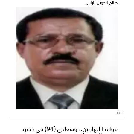
فوزي حسين السعدي مستشفى واسط بمديرية مرخة
صالح الدويل باراس
السفلى...
صور
مواعظ الهاربين.. وسفاحي (94) في حضرة
المحافظ بن الوزير يناقش مع نيابة الاستئناف