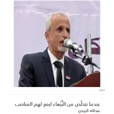
المحافظ بن الوزير يؤكد دعم السلطة
المحلية للمشاريع الخدمية والتنموية
بمديرية بيحان
أكد محافظ محافظة شبوة، رئيس المجلس المحلي، عوض
محمد بن الوزير، حرص السلطة المحلية على تقديم كافة
صور
أوج...
عندما تتخلّص من النُّزَهاء ارفع لهم المناصب
عبدالله اليزيدي