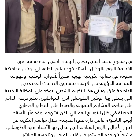
في مشهدٍ يجسد أسمى معاني الوفاء، احتفى أبناء مدينة عتق
القديمة اليوم بالوكيل الأستاذ فهد سالم الطوسلي، وكيل محافظة
شبوة، في فعالية تكريمية بهيجة تقديراً لأدواره الوطنية وجهوده
الميدانية الدؤوبة في الارتقاء بمستوى الخدمات العامة في
العاصمة عتق. ويأتي هذا التكريم الشعبي ليؤكد على المكانة الرفيعة
التي يحظى بها الوكيل الطوسلي لدى المواطنين، نظير حرصه الدائم
على متابعة المشاريع التنموية والحفاظ على المظهر الحضاري
للمدينة في ظل التوسع العمراني الذي تشهده. وقد عبّر الأستاذ
أيوب الناصري، عاقل حارة عتق القديمة، خلال مراسم التكريم عن
اعتزاز الأهالي بالروح القيادية التي يتحلى بها الأستاذ فهد الطوسلي،
مشيداً بتواجده المستمر في قلب الميدان وتلمسه المباشر