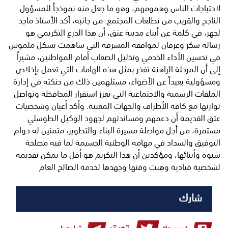
لاحتياجات الناس وهمومهم، وهو ما جعل منه نموذجاً للمسؤول
الناجح والقريب من تطلعات المجتمع. من جانبه، أكد الأستاذ ماجد
لجهر، في كلمة عن أبناء مدينة عتق، أن هذا الدرع التكريمي هو
رسالة شكر وعرفان لمواقفه المشرفة التي ساهمت بشكل ملموس
في تحسين الأداء الخدمي وتذليل الصعاب أمام المواطنين، مشيراً
إلى أن المرحلة الراهنة تفخر بمثل هذه الهامات التي تعمل بإخلاص
ومسؤولية بعيداً عن الأضواء، مستلهمين ذلك من حنكته في إدارة
الملفات الرسمية والاجتماعية التي تعزز استقرار المحافظة وتواصل
توازنها مع كافة الأطراف والجهات المعنية. وأكد أعيان وشخصيات
عتق القديمة أن دعمهم ومساندتهم لجهود الوكيل الطوسلي
مستمرة، من أجل مواصلة مسيرة البناء والتطوير، متمنين له دوام
التوفيق والسداد في مهامه الوطنية الجسيمة لما فيه مصلحة
شبوة وأبنائها، ومؤكدين أن هذا التكريم هو أقل ما يمكن تقديمه
لشخصية قيادية وهبت وقتها وجهدها لخدمة الصالح العام
شارك