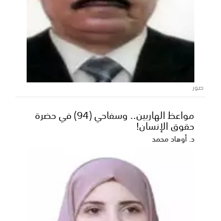
صور
مواعظ الهاربين.. وسفاحي (94) في حضرة
المحافظ بن الوزير يناقش مع نيابة الاستئناف
حقوق الإنسان!
وشرطة محافظة شبوة مستوى التنسيق
المشترك ويؤكد تعزيز سيادة القانون
د. أوهاد محمد
ناقش محافظ محافظة شبوة رئيس المجلس المحلي،
عوض محمد بن الوزير، اليوم، مع رئيس نيابة استئناف
محافظة ش...