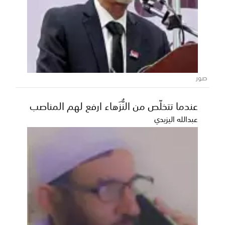
المحافظ بن الوزير يؤكد دعم السلطة
المحلية للمشاريع الخدمية والتنموية
بمديرية بيحان
أكد محافظ محافظة شبوة، رئيس المجلس المحلي، عوض
محمد بن الوزير، حرص السلطة المحلية على تقديم كافة
صور
أوج...
عندما تتخلّص من النُّزَهاء ارفع لهم المناصب
عبدالله اليزيدي