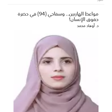
مواعظ الهاربين.. وسفاحي (94) في حضرة
المحافظ بن الوزير يناقش مع نيابة الاستئناف
حقوق الإنسان!
وشرطة محافظة شبوة مستوى التنسيق
المشترك ويؤكد تعزيز سيادة القانون
د. أوهاد محمد
ناقش محافظ محافظة شبوة رئيس المجلس المحلي،
عوض محمد بن الوزير، اليوم، مع رئيس نيابة استئناف
محافظة ش...