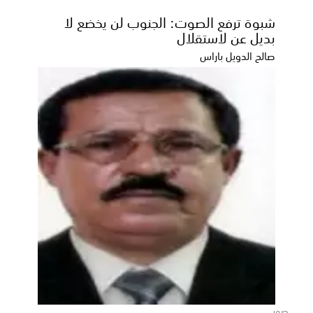
القتال
شبوة ترفع الصوت: الجنوب لن يخضع لا
بديل عن لاستقلال
تفقد صباح اليوم القائد العام لقوات دفاع شبوة العميد
فوزي حسين السعدي مستشفى واسط بمديرية مرخة
صالح الدويل باراس
السفلى...
صور