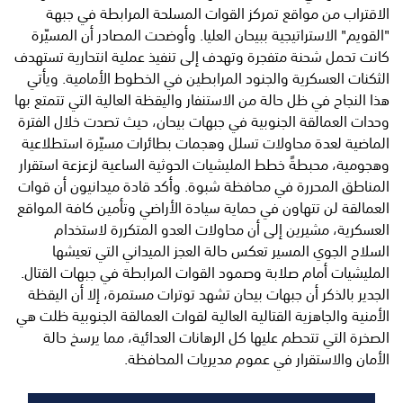
الاقتراب من مواقع تمركز القوات المسلحة المرابطة في جبهة
"القويم" الاستراتيجية ببيحان العليا. وأوضحت المصادر أن المسيّرة
كانت تحمل شحنة متفجرة وتهدف إلى تنفيذ عملية انتحارية تستهدف
الثكنات العسكرية والجنود المرابطين في الخطوط الأمامية. ويأتي
هذا النجاح في ظل حالة من الاستنفار واليقظة العالية التي تتمتع بها
وحدات العمالقة الجنوبية في جبهات بيحان، حيث تصدت خلال الفترة
الماضية لعدة محاولات تسلل وهجمات بطائرات مسيّرة استطلاعية
وهجومية، محبطةً خطط المليشيات الحوثية الساعية لزعزعة استقرار
المناطق المحررة في محافظة شبوة. وأكد قادة ميدانيون أن قوات
العمالقة لن تتهاون في حماية سيادة الأراضي وتأمين كافة المواقع
العسكرية، مشيرين إلى أن محاولات العدو المتكررة لاستخدام
السلاح الجوي المسير تعكس حالة العجز الميداني التي تعيشها
المليشيات أمام صلابة وصمود القوات المرابطة في جبهات القتال.
الجدير بالذكر أن جبهات بيحان تشهد توترات مستمرة، إلا أن اليقظة
الأمنية والجاهزية القتالية العالية لقوات العمالقة الجنوبية ظلت هي
الصخرة التي تتحطم عليها كل الرهانات العدائية، مما يرسخ حالة
الأمان والاستقرار في عموم مديريات المحافظة.