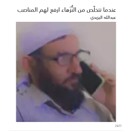
عندما تتخلّص من النُّزَهاء ارفع لهم المناصب
عبدالله اليزيدي
القائد العام لقوات دفاع شبوة يتفقد
مستشفى واسط بمديرية مرخة السفلى
صور
ويقدم دعماً لتعزيز جاهزيته لخدمة جبهات