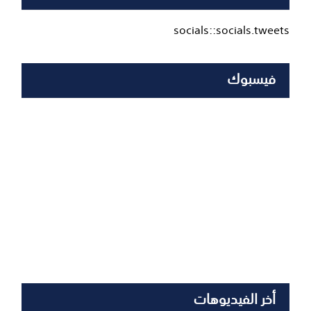
socials::socials.tweets
فيسبوك
أخر الفيديوهات