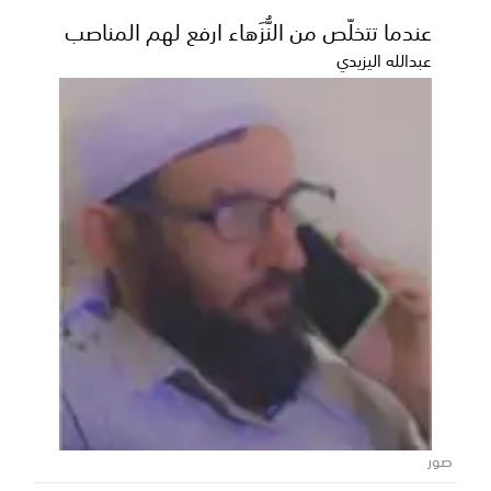
عندما تتخلّص من النُّزَهاء ارفع لهم المناصب
عبدالله اليزيدي
البرنامج السعودي» يدعم استقرار التعليم
باليمن ويُمكِّن أكثر من 18 ألف فتاة ريفية
من مواصلة التعليم
في إطار الدعم التنموي المستمر الذي تقدمه المملكة
صور
العربية السعودية لليمن،؛ أعلن البرنامج السعودي لتنم...