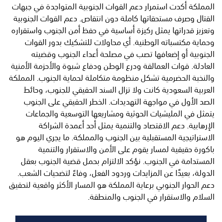
المملكة أكدت استمرار دعم القوات الجنوبية المتواجدة في جبهات
القتال وصرف مستحقاتها كاملة دون انتقاص. دعم القوات الجنوبية
وتعزيز قدراتها يمثل ركيزة أساسية في حفظ أمن الجنوب واستقراره
وحماية مكتسباته الوطنية. أي محاولات للتشكيك بدور القوات
الجنوبية أو إضعافها تصب في مصلحة أعداء الجنوب وقضيته
العادلة. قوات العمالقة ودرع الوطن ودفاع شبوة والأحزمة الأمنية
والنخبة الحضرمية تشكل منظومة متكاملة لحماية الجنوب. المملكة
العربية السعودية كانت ولا تزال السند الحقيقي للجنوب، وحائط
الصد الأول في مواجهة التهديدات. الخطر الحقيقي على الجنوب
يتمثل في المليشيات الحوثية ومشاريعها التوسعية والجماعات
الإرهابية. دعم الاقتصاد والتنمية يمثل أحد أعمدة الشراكة
الاستراتيجية المستقبلية بين الجنوب والمملكة. ما يجري اليوم هو
باكورة حقيقية لمسار يقوم على الأمن والاستقرار والتنمية
المستدامة في الجنوب. نؤكد الالتزام بحمل قضية الجنوب بعقل
الدولة، بعيدًا عن المزايدات وردود الفعل، وفاءً لتضحيات الشعب.
دعم الحوار الجنوبي برعاية المملكة هو المسار الأكثر واقعية لتحقيق
السلام والاستقرار في الجنوب والمنطقة.