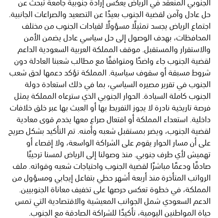
الجنوبي المنعقد في الرياض يعكس إرادة جنوبية جامعة تبحث عن
حل عادل وآمن لقضية الجنوب بعيدًا عن التصعيد والصراعات الجانبية.
اجتماع الرياض يجسد تمثيلًا مسؤولًا لقيادات الجنوب من مختلف
المحافظات، بهدف الوصول إلى حل سياسي عادل يضمن الأمن
والاستقرار والمستقبل. موقف المملكة العربية السعودية الداعم
لقضية الجنوب جاء واضحًا ومتوافقًا مع مطالب شعبنا العادلة دون
شروط مسبقة أو سقوف سياسية. المملكة تؤكد دعمها لحق شعب
الجنوب في تقرير مصيره السياسي، بما في ذلك استعادة دولة
الجنوب كاملة السيادة. الحوار الجنوبي الذي سترعاه المملكة يمثل
فرصة تاريخية نادرة لا يجوز التفريط بها أو العبث بها عبر خلق خلافات
داخلية. استعداء المملكة أو افتعال صراع معها يخدم قوى معادية
لقضية الجنوب، ويضر بمستقبل شعبه وأمنه. تم التأكيد بشكل صريح
على أن مسار الحوار يقوم على الشراكة الواسعة، ولا إقصاء أو
تهميش لأي طرف جنوبي. منذ وصولنا إلى الرياض لمسنا ترحيبًا
صادقًا ودعمًا مباشرًا لقضية الجنوب واحتياجات شعبه وقواته. ملف
الرواتب المتأخرة منذ أربعة أشهر حظي بتفاعل إيجابي ومسؤول من
المملكة، في خطوة تعكس حرصها على تخفيف معاناة الجنوبيين.
الدعم السعودي شمل الجوانب المعيشية والاقتصادية التي تمس
حياة المواطنين اليومية، تأكيدًا للشراكة الصادقة مع الجنوب.