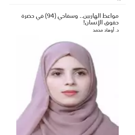
تواصل المملكة العربية السعودية، عبر ذراعها التنموي
والإنساني البرنامج السعودي لتنمية وإعمار اليمن، ت...
مواعظ الهاربين.. وسفاحي (94) في حضرة
حقوق الإنسان!
د. أوهاد محمد