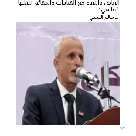
الرياض واللقاء مع القيادات والحقائق ننقلها
كما هي:
أ.د سالم الشبحي
بيان لنشطاء جنوبيين: الشراكة مع المملكة
خيار استراتيجي والمشروع الحوثي تهديد
وجودي للمنطقة
أصدر مجموعة من النشطاء الجنوبيين، اليوم الثلاثاء، بياناً
سياسياً هاماً أكدوا فيه على مركزية الشراكة...
صور