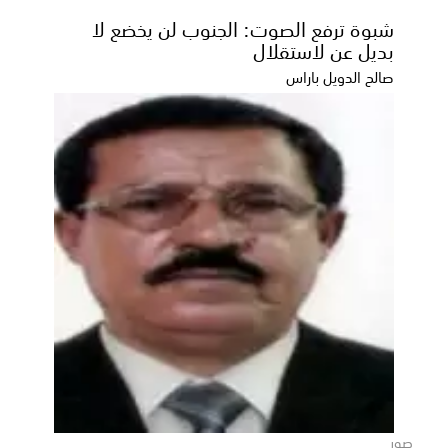
شبوة ترفع الصوت: الجنوب لن يخضع لا
بديل عن لاستقلال
صالح الدويل باراس
مشاريع المياه لـ«البرنامج السعودي».. أثر
تنموي يلامس حياة المواطن اليمني ويدعم
استقراره المعيشي
صور