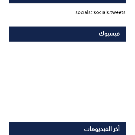
socials::socials.tweets
فيسبوك
أخر الفيديوهات