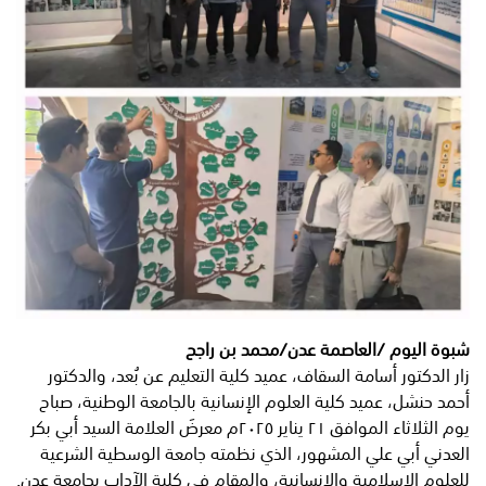
شبوة اليوم /العاصمة عدن/محمد بن راجح
زار الدكتور أسامة السقاف، عميد كلية التعليم عن بُعد، والدكتور
أحمد حنشل، عميد كلية العلوم الإنسانية بالجامعة الوطنية، صباح
يوم الثلاثاء الموافق ٢١ يناير ٢٠٢٥م معرضَ العلامة السيد أبي بكر
العدني أبي علي المشهور، الذي نظمته جامعة الوسطية الشرعية
للعلوم الإسلامية والإنسانية، والمقام في كلية الآداب بجامعة عدن.