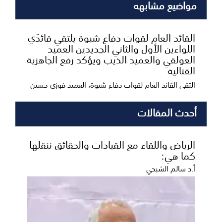
مواضيع مشابهه
القائد العام لقوات دفاع شبوة يلتقي قائدَي
اللواءين الأول والثاني الجديدين العميد
العولقي والعميد الذيب ويؤكد رفع الجاهزية
القتالية
التقى القائد العام لقوات دفاع شبوة، العميد فوزي حسين
السعدي، اليوم الخميس، القيادة الجديدة للواءين ا...
أحدث المقالات
الرياض واللقاء مع القيادات والحقائق ننقلها
كما هي:
أ.د سالم الشبحي