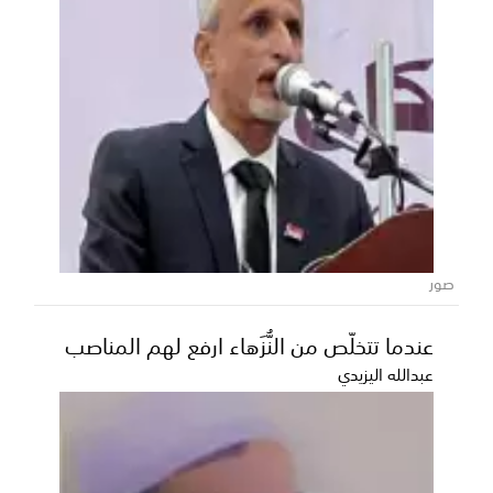
: مصادر إعلامية: 41 شهيداً في حصيلة أولية
للقصف الحوثي على معسكري قوات
الطوارئ بمأرب وحضرموت
أفادت وسائل إعلام نقلاً عن مصدر عسكري بأن الحصيلة
الأولية للقصف الصاروخي الذي شنته ميليشيا الحوثي وا...
صور
عندما تتخلّص من النُّزَهاء ارفع لهم المناصب
عبدالله اليزيدي