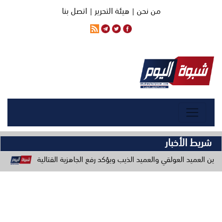
من نحن |
هيئة التحرير |
اتصل بنا
شريط الأخبار
لقي والعميد الذيب ويؤكد رفع الجاهزية القتالية
: مصادر إعلامية: 41 شهيداً في حصيلة أولية للقصف الحوثي على معسكري قوات الطوارئ بمأرب وحضرموت