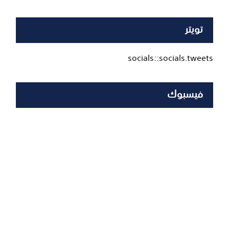
تويتر
socials::socials.tweets
فيسبوك