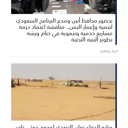
بحضور محافظ أبين ومدير البرنامج السعودي
لتنمية وإعمار اليمن.. مناقشة اعتماد حزمة
مشاريع خدمية وتنموية في ختام ورشة
تطوير البنية التحتية
اخبار وتقارير
وزارة الدفاع تعلن التصدي لهجوم حوثي غادر