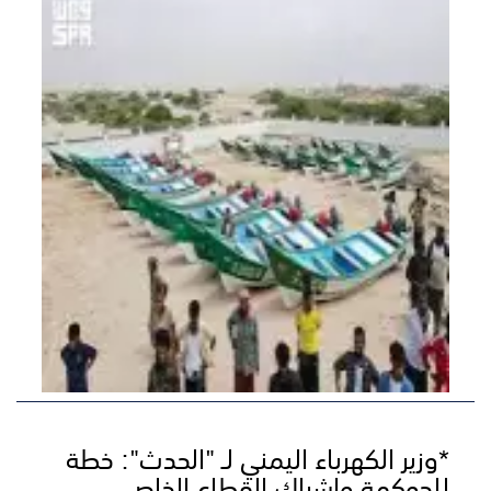
*وزير الكهرباء اليمني لـ "الحدث": خطة
للحوكمة وإشراك القطاع الخاص..