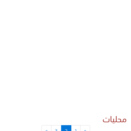
محليات
»
3
2
1
«