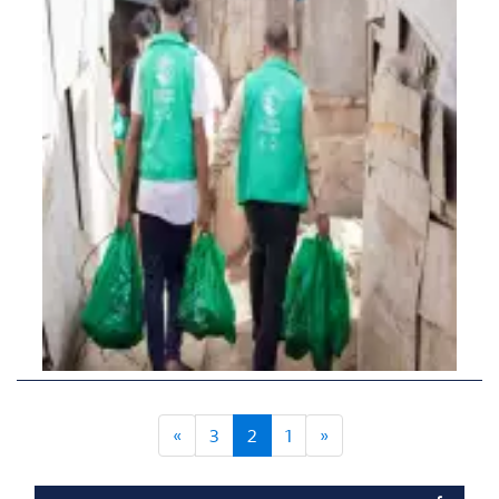
»
3
2
1
«