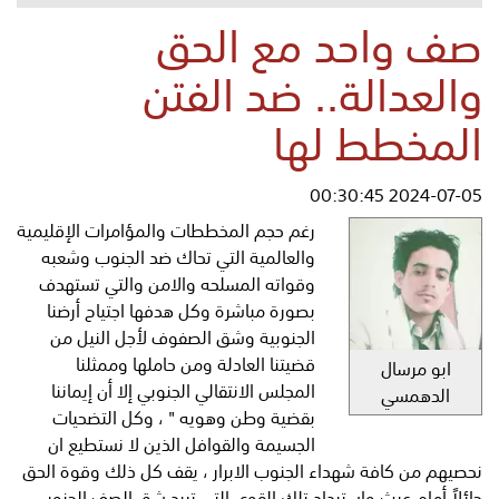
صف واحد مع الحق
والعدالة.. ضد الفتن
المخطط لها
2024-07-05 00:30:45
رغم حجم المخططات والمؤامرات الإقليمية
والعالمية التي تحاك ضد الجنوب وشعبه
وقواته المسلحه والامن والتي تستهدف
بصورة مباشرة وكل هدفها اجتياح أرضنا
الجنوبية وشق الصفوف لأجل النيل من
قضيتنا العادلة ومن حاملها وممثلنا
ابو مرسال
المجلس الانتقالي الجنوبي إلا أن إيماننا
الدهمسي
بقضية وطن وهويه " ، وكل التضحيات
الجسيمة والقوافل الذين لا نستطيع ان
نحصيهم من كافة شهداء الجنوب الابرار ، يقف كل ذلك وقوة الحق
حائلاً أمام عبث واستبداد تلك القوى التي تريد شق الصف الجنوبي