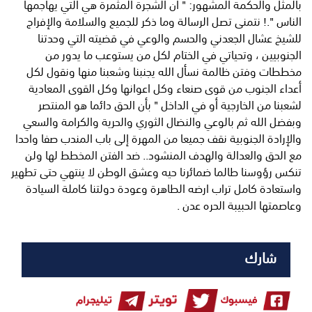
بالمثل والحكمة المشهور: " أن الشجرة المثمرة هي التي يهاجمها
الناس ".! نتمنى تصل الرسالة وما ذكر للجميع والسلامة والإفراج
للشيخ عشال الجعدني والحسم والوعي في قضيته التي وحدتنا
الجنوبيين ، وتحياتي في الختام لكل من يستوعب ما يدور من
مخططات وفتن ظالمة نسأل الله يجنبنا وشعبنا منها ونقول لكل
أعداء الجنوب من قوى صنعاء وكل اعوانها وكل القوى المعادية
لشعبنا من الخارجية أو في الداخل " بأن الحق دائما هو المنتصر
وبفضل الله ثم بالوعي والنضال الثوري والحرية والكرامة والسعي
والإرادة الجنوبية نقف جميعا من المهرة إلى باب المندب صفا واحدا
مع الحق والعدالة والهدف المنشود.. ضد الفتن المخطط لها ولن
تنكس رؤوسنا طالما ضمائرنا حيه وعشق الوطن لا ينتهي حتى تطهير
واستعادة كامل تراب ارضه الطاهرة وعودة دولتنا كاملة السيادة
وعاصمتها الحبيبة الحره عدن .
شارك