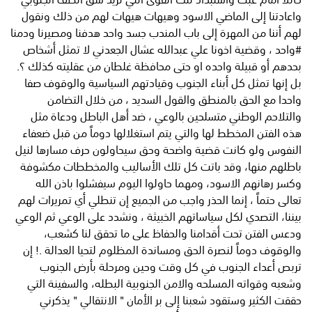
واعادتنا إلى الماضي الاسود وهيهات هيهات لهم من ذلك ونقول
لهم أننا من المهرة إلى باب المندب جسد واحد هدفنا ومصيرنا ودمنا
#واحد ، وقضية اخونا علي عبدالله عشال الجعدني لا تمثل أشخاص
بحدهم أو قبيلة واحده او حتى محافظة غلطان من عقليته كذلك ؟.
بل إنها تمثل كل أبناء الجنوب وقيادتهم السياسية والوقوف صفا
واحدا مع الحق بالمنطق والقول السديد ، من خلال التضامن
والتلاحم الوطني متسلحين بالوعي ، ضد أهل الباطل ودعاة مثل
هذه الفتن المخطط لها والتي يتم استغلالها دوماً من قبل ضعفاء
النفوس ولو كانت قضية واضحة وحق سيحاولون حرف مسارها لنيل
باطلهم منها، وقد باتت كل تلك الأساليب والمخططات مكشوفة
وكسر رهانهم الاسود، ومهما حاولوا اليوم سيفشلوا باذن الله
تعالى حتماً ، إنما الحذر واجب من الجميع إن تنطلي أي تمريرات لهم
بيننا، التصدي لكل سياساتهم الخبيثة ، ونشدد على الوعي ثم الوعي
ودعس الفتن تحت أقدامنا والحفاظ على ما تحقق لنا كشعب،
والوقوف دوماً لنصرة الحق ومساندة المظلوم لتحيا العدالة .! إن
تربص أعداء الجنوب في كل وقت وحين ومرحلة بأرض الجنوب
وشعبه وقواته المسلحه والامن الجنوبية البطله، والسفينة التي
حققت الكثير وستقود شعبنا إلى بر الأمان " الانتقالي " يذكرني