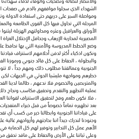
والانتصار لنضاله وتضحيات والوفاء لدماء شهداءنا 
الشهداء الذي سجلوا مواقفهم بالدم في صفحات الت
ومواصلة السير على دربهم حتى استعادة الدولة وت
المرحلة التي تحاول فيها كل القوى الطامعة والمع
الأوراق والعراقيل وعثره ومحاولتهم الهزيلة ليثن
المصيرية لمحاربة الإرهاب وجحافل الإحتلال الغزاة ا
وضع الخطط المدروسة والأمنية التي بها نحافظ على 
ونكون اذكياء أكثر لدفن أحلامهم لاستنزاف قيادتنا
والبطولة ، الحفاظ على كل قائد جنوبي ورموزنا الفد
الجنوبية وعمالقتنا مطلوب ذلك ومهم جداً ، لا تت
خطرهم ومواجهة مليشيا الحوثي في الجبهات لكن بأق
والمتربصين والخصوم فلا ندعهم ، طالما لدينا الق
عملية التطهير والتقدم وتحقيق مكاسب ونجاح ذلك بأ
، فلا نكون طعم وفخ لتحقيق الاستنزاف لقواتنا العس
بعد تطهيره تماماً خصوصاً من قبل خبراء المتفجرات و
على قياداتنا الجنوبية وابطالنا خير من كسب أي تقدم
وجنودنا لندرك جيداً اننا بحاجتهم وأرواحهم غالية ع
الأهم عمل كل التدابير وتوفير لهم كل الحماية في