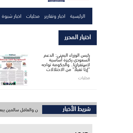
الرئيسية
اخبار وتقارير
محليات
اخبار شبوة
اختيار المحرر
رئيس الوزراء اليمني: الدعم
السعودي ركيزة أساسية
لاستقرارنا.. والحكومة تواجه
"إرثاً ثقيلاً" من الاختلالات
محليات
شريط الأخبار
قطمي يصل الحوطة يعزي بوفاة بن ياسين والعاقل سالمين يبعث برقية عزاء عب
صور