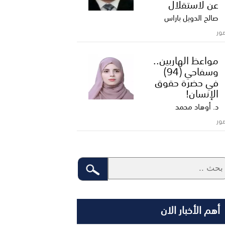
عن لاستقلال
صالح الدويل باراس
ور
مواعظ الهاربين..
وسفاحي (94)
في حضرة حقوق
الإنسان!
د. أوهاد محمد
ور
أهم الأخبار الان