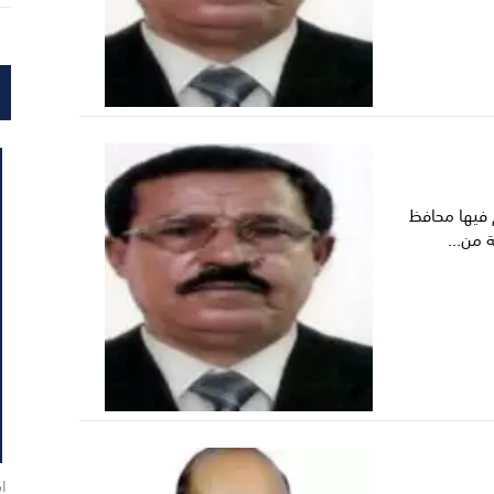
 فيها محافظ
 من...
اخ