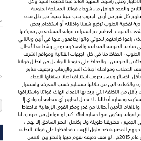
الاطهار وعلى رأسهم الشهيد القائد عبداللطيف السيد وكل
اريخ والمجد قوافل من شهداء قواتنا المسلحة الجنوبية
طهير كل شبر من أرض الجنوب يجب علينا جميعاً في ظل هذه
ص
ادية لقضية الجنوب تركيع شعبنا واذلاله أو استخدام بعض
وا شعب الجنوب العظيم عبر استنزاف قواته المسلحة في معركتها
لذي باعوا كرامتهم للحوثي واتوا يدافعون عنها في أبين وبالتالي
قيادتنا الجنوبية الميدانية والعسكرية بوعي وشجاعة الأبطال
 الجنوب ، الحفاظ منا في كل الجبهات القتالية ومواقع الشرف
ائيين الجنوبيين ، والحفاظ على جنودنا البواسل من ابطال قواتنا
وقف الحملات ومواصلة اجتثاث الشر والإرهاب وتجفيف منابع
ل الخسائر وليس بحروب استنزاف احيانا يستغلها الاعداء
ص
درة والكفاءة التي من خلالها نستطيع كسب المعركة واستمرار
قل من التكلفة التي يريد بها الاعداء انهاك قواتنا واستنزافها
كرية وخسارة أبطالنا ، لا ندخل لتطهير أي منطقة أو وادي إلا
الالغام لتأمين أبطالنا من غدر ومكر القوى الإرهابية فالحفاظ
 لقواتنا ويكون فيها خسارة لقائد كبير او قوافل من خيرة رجالنا
لى الجميع ، فطريقنا طويلة ولا يكتمل النصر الساحق إلا بهم ،
 حربهم المصيرية ضد فلول الإرهاب فحافظوا على قواتنا البطله
وعلى ثباتنا على الأرض والحفاظ على ماقد تحقق من عام 2015م . لو نقف دقيقة نقوم فيها بالنظر بين الامس