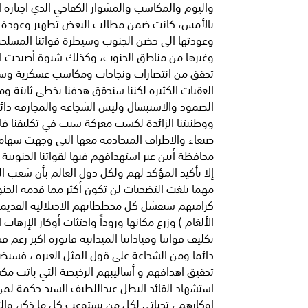
واليوم والمكاسب والمشوار الكفاحي الذي اجتازه ال
بالأمس، كانت ضمن مطالب البعض تطهير وعودة ال
وعودتها الى حضن الجنوب وسيطرة قواتنا المسلحة و
وغيرها من مناطق الجنوب، وكذلك شبوة أصبحت امنه
تحقق من انتصارات ونجاحات ومكاسب عسكرية وسياس
العقبات الكثيره لكننا سنحقق هدفنا بخطى ثابتة وم
الصمود والاستبسال وليس الشجاعة والمجازفة دائم
ووطنيتنا الزائدة لكسب معركة سبب في تكليفنا فاتور
صنعاء والاطراف المتخادمة معها التي وجهت سهامه
محافظة أبين عبر استهدافهم فيها لقواتنا الجنوبية 
إلا تأكيد المؤكد لهم ولكل دول العالم بأن شعب ا
مهما بلغت التضحيات لن تكون أكثر مما قدمه الجنوب
كرامتهم ستفشل كل مخططاتهم الاحتلالية القديمة 
الألغام ) وزرع مكانها وروداً واجتثاث أوكار الإره
تكليف قواتنا وقياداتنا الميدانية فاتورة اكبر رغم
دائما ومن الشجاعة على قول المثل العبره ، فسيضعوا
تحقيق اهدافهم و أساليبهم الرخيصة التي باتت مك
استشهاد القائد البطل عبداللطيف السيد حكمة لمن
اوكارهم ، تحياتي لكل من يستوعب كل ما ذكر، والتح