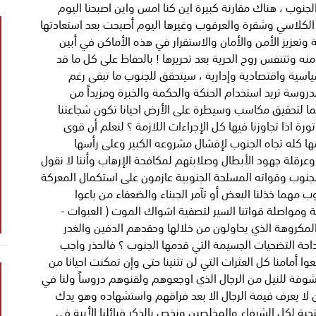
جنوب ، هناك مقارنة كبيرة اين كنا امس واين اصبحنا اليوم
كلاسي وشقرة والعرقوب وغيرها اليوم أصبحت بعد استعادتها
تعزيز الأمن والأمان والاستقرار في هذه الأماكن في أبين
 وتتنفس روح الحرية بعد تحريرها ! بالحفاظ على كل ما قد
ية واقتصادية وإدارية ، سيتحقق للجنوب ما تبقى رغم
دروسة تريد استخدام الحنكة والحكمة والخبرة ومزيداً من
ا لتحقيق مكاسب وسيطرة على الأرض احيانا تكون شجاعتنا
ة اذا تجاوزنا فيها كل الإجراءات اللازمة ؟ لنعلم أن قوى
ا كله تجاه الجنوب لإفشال مشروعه الكبير وعلى رأسها
وعرقلة جهود الأبطال وصلابتهم لمكافحة الإرهاب وأننا لا نقول
لجنوب وقواته المسلحة الجنوبية عازمون على استكمال المعركة
 مهما خذلنا البعض أو تآمر الجبناء والضعفاء من باعوا
ومواصلة قواتنا السير لتصفية اشواك الموت ( العبوات -
اب المكروهة الذي يحاولون من خلالها وحقدهم الدفين والغدر
 فداحة التضحيات الجسيمة التي قدمها الجنوب ؟ فالحذر واجب
 أمامنا كل العثرات التي لن تثنينا حتى وإن تمكنت احيانا من
شوفة للنيل من الرجال الذي اوجعوهم ولقنوهم دروساً ولنا في
 لا يعرف قيمة الرجال الا بعد فراقهم واستشهاده وهو يدك
ية لكل الشرفاء والمخلصين ونخص بالذكر قبائلنا الأبية في