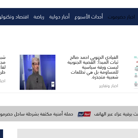
اخبار حضرموت
أحداث الأسبوع
أخبار دولية
رياضة
اقتصاد وتكنولو
القيادي الجنوبي احمد صالح ​
شبو
ثبات المبدأ: القضية الجنوبية
مجل
ليست ورقة سياسية
لقا
للمساومة بل هي تطلعات
طري
شعبية متجذرة.
اخبا
اخبار وتقارير
ر الهاتف
حملة أمنية مكثفة بشرطة ساحل حضرموت لتعزيز الاستق