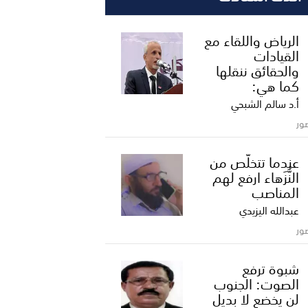
الرياض واللقاء مع
القيادات
والحقائق ننقلها
كما هي:
أ.د سالم الشبحي
ور
عندما تتخلّص من
النُّزَهاء ارفع لهم
المناصب
عبدالله اليزيدي
ور
شبوة ترفع
الصوت: الجنوب
لن يخضع لا بديل