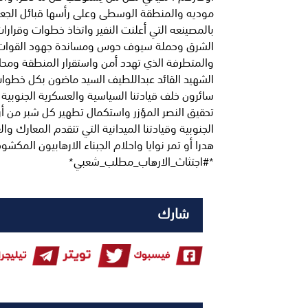
موديه والمنطقة الوسطى وعلى رأسها قبائل الجعاد
بالمصينعه التي أعلنت النفير واتخاذ خطوات وقرارا
الشرق وحملة سيوف حوس ومساندة جهود القوات ال
والمتطرفة الذي تهدد أمن واستقرار المنطقة ومحا
الشهيد القائد عبداللطيف السيد ماضون بكل خطو
سائرون خلف قيادتنا السياسية والعسكرية الجنوبية ا
تحقيق النصر المؤزر واستكمال تطهير كل شبر من أرض
الجنوبية وقيادتنا الميدانية التي تتقدم المعارك و
هدرا أو تمر نوايا واحلام الجبناء الارهابيون الم
*#اجتثاث_الارهاب_مطلب_شعبي*
شارك