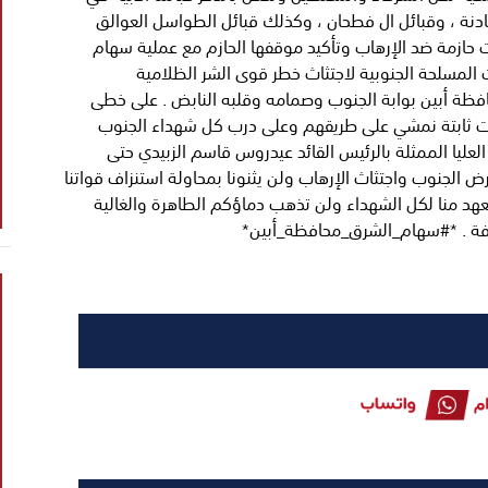
نة ، وقبائل ال فطحان ، وكذلك قبائل الطواسل العوالق
ت حازمة ضد الإرهاب وتأكيد موقفها الحازم مع عملية سهام
مسلحة الجنوبية لاجتثاث خطر قوى الشر الظلامية
فظة أبين بوابة الجنوب وصمامه وقلبه النابض . على خطى
ات ثابتة نمشي على طريقهم وعلى درب كل شهداء الجنوب
لعليا الممثلة بالرئيس القائد عيدروس قاسم الزبيدي حتى
 الجنوب واجتثاث الإرهاب ولن يثنونا بمحاولة استنزاف قواتنا
العهد منا لكل الشهداء ولن تذهب دماؤكم الطاهرة والغالية
كشوفة . *#سهام_الشرق_محافظة_أبين*