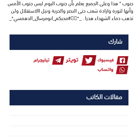
جنوب " هذا وعلى الجميع يعلم بأن جنوب اليوم ليس جنوب الأمس
وأنها لثورة وارادة شعب حتى النصر والحرية ونيل االاستقلال ولن
تذهب دماء الشهداء هدرا . _*✍🏻#محبكم_ابومرسال_الدهمسي*_
شارك
مقالات الكاتب