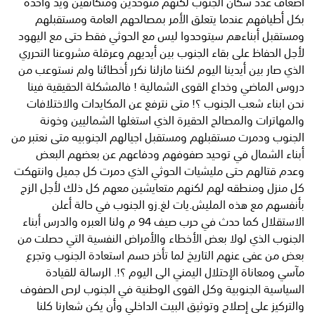
أضعاف عدد سكان الجنوب لكنهم متوحدين ومتكاتفين ويد واحده
بكل أطيافهم عندما يتعلق الأمر بمصالحهم العامة ومستقبلهم
ومستقبل أبناءهم سيتوحدوا ليس مع الحوثي فقط حتى مع اليهود
لأجل الحفاظ على بقاء الجنوب بين أيديهم وعرقلة مشروعنا التحرري
الذي صار بين أيدينا اليوم لكننا مازلنا نكرر أخطائنا ولم نستوعب من
دروس الماضي وخداع القوى الشمالية ! فالمشكلة الحقيقية فينا
نحن ابناء شعب الجنوب ؟! متى نترفع عن المكايدات والاختلافات
والمهاترات والمصالح الحقيرة الذي استغلها الشماليين وخونة
الجنوب ودمرت مستقبلهم ومستقبل اجيالهم الجنوبيه متى نعتبر من
أبناء الشمال في توحيد صفوفهم ودفاعهم عن بعضهم البعض
وعدم قتالهم حتى مليشيات الحوثي الذي دمرت كل جميل وانتهكت
كل منزل ومنطقه لهم لكنهم متعايشين معهم كل ذلك لأجل الزج
بأنفسهم مع هذه المليش.يات لغ.زو الجنوب في حالة أعلن
الاستقلال كما حدث في حرب صيف 94 م ولنا العبره والدرس أبناء
الجنوب الذي لولا بعض الأخطاء والأمراض النفسية التي حصلت من
بعض من عفى عنهم التاريخ لما تأخر حسم استعادة الجنوب وتجرع
مآسي ومعاناة الإحتلال اليمني الى اليوم ؟!. الرسالة للقيادة
السياسية الجنوبية وكل القوى الوطنية في الجنوب لرص الصفوف
والتركيز على إصلاح وتوثيق البيت الداخلي وأن يكن شعارنا كلنا