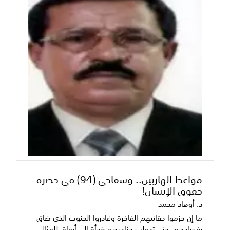
مواعظ الهاربين.. وسفاحي (94) في حضرة
حقوق الإنسان!
د. أوهاد محمد
ما إن حزموا حقائبهم الفاخرة وغادروا الجنوب الذي ضاق
بفسادهم، حتى تحولت حناجرهم فجأة إلى أبواق للمثال...