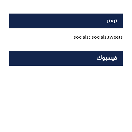
تويتر
socials::socials.tweets
فيسبوك