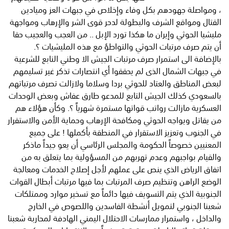
، ومواصلة جهودهم بكل وفاء وإخلاص في جبهات العز وميادين
القتال ومواقع الشرف والبطولة لدحر قوى الشر والإرهاب ومواجهة
مليشيا الحوثي وإيران ما هكذا تورد الإبل .. من العجب والعجيب حقا
أن يتم صرف مرتبات الحوثي والتواطؤ مع هذه المليشيات ؟.
بالإضافة الى استمرار صرف مرتبات الجيش الا وطني التابع للشرعية
في جبهات الشمال الذى لم يحققوا أي انتصارات تذكر غير تسليمهم
لبعض المناطق والعتاد للحوثي بردا وسلاما ولازالت تصرف مرتباتهم
بالسعودي كذلك الجيش التابع للمدعو طارق عفاش وبعض الوحدات
العسكرية مازالت رواتب قواتها مستمرة شهرياً ؟. وكأن هؤلاء هم
من يقاتل ويواجه الحوثي ومكافحة الإرهاب وحماية الأمن والاستقرار
في الجنوب وتعزيز الاستقرار في المنطقة بأكملها ! على جميع
المعنيين خصوصاً الحكومة والمجلس الرئاسي أن يعو جيداً ماذكر
والقيام بواجبهم وعدم تهربهم من المسؤولية بما يتعلق به من
اتفاق الرياض الذي ينص على عملهم لأجل إصلاح الخدمات ومعالجة
الوضع الراهن وتنظيم صرف المرتبات بما فيها مرتبات أبطال القوات
الجنوبية الذي يتم التسويف فيها دائماً مع تسخير موارد وممتلكات
شعبنا الجنوبي لتمويل أنشطة الفاسدين واللصوص في الخارج
والداخل ، واستمرار ممارسات الاحتلال اليمني الهادفة لمحاربة شعبنا