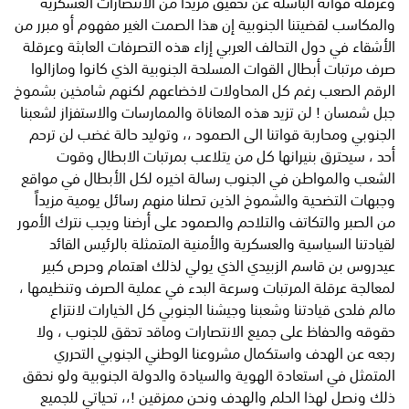
وعرقلة قواته الباسلة عن تحقيق مزيداً من الانتصارات العسكرية
والمكاسب لقضيتنا الجنوبية إن هذا الصمت الغير مفهوم أو مبرر من
الأشقاء في دول التحالف العربي إزاء هذه التصرفات العابثة وعرقلة
صرف مرتبات أبطال القوات المسلحة الجنوبية الذي كانوا ومازالوا
الرقم الصعب رغم كل المحاولات لاخضاعهم لكنهم شامخين بشموخ
جبل شمسان ! لن تزيد هذه المعاناة والممارسات والاستفزاز لشعبنا
الجنوبي ومحاربة قواتنا الى الصمود ،، وتوليد حالة غضب لن ترحم
أحد ، سيحترق بنيرانها كل من يتلاعب بمرتبات الابطال وقوت
الشعب والمواطن في الجنوب رسالة اخيره لكل الأبطال في مواقع
وجبهات التضحية والشموخ الذين تصلنا منهم رسائل يومية مزيداً
من الصبر والتكاتف والتلاحم والصمود على أرضنا ويجب نترك الأمور
لقيادتنا السياسية والعسكرية والأمنية المتمثلة بالرئيس القائد
عيدروس بن قاسم الزبيدي الذي يولي لذلك اهتمام وحرص كبير
لمعالجة عرقلة المرتبات وسرعة البدء في عملية الصرف وتنظيمها ،
مالم فلدى قيادتنا وشعبنا وجيشنا الجنوبي كل الخيارات لانتزاع
حقوقه والحفاظ على جميع الانتصارات وماقد تحقق للجنوب ، ولا
رجعه عن الهدف واستكمال مشروعنا الوطني الجنوبي التحرري
المتمثل في استعادة الهوية والسيادة والدولة الجنوبية ولو نحقق
ذلك ونصل لهذا الحلم والهدف ونحن ممزقين !،، تحياتي للجميع