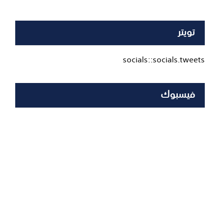
تويتر
socials::socials.tweets
فيسبوك