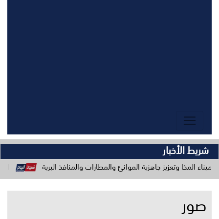
شريط الأخبار
 جاهزية الموانئ والمطارات والمنافذ البرية
المحافظ، وباسردة يدشّ
صور